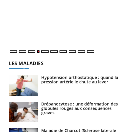
Dia
You
Le 
pers
ques
LES MALADIES
Hypotension orthostatique : quand la
pression artérielle chute au lever
Drépanocytose : une déformation des
globules rouges aux conséquences
graves
Maladie de Charcot (Sclérose latérale