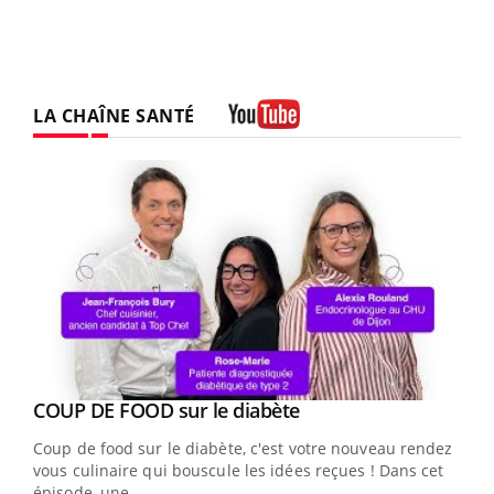
LA CHAÎNE SANTÉ
Youtube
Youtube
cès
COUP DE FOOD sur le diabète
Youtube
Coup de food sur le diabète, c'est votre nouveau rendez-
 en
vous culinaire qui bouscule les idées reçues ! Dans cet
u
épisode, une ...