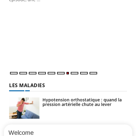
Qua
You
"Les
trav
DRH 
LES MALADIES
Hypotension orthostatique : quand la
pression artérielle chute au lever
Drépanocytose : une déformation des
globules rouges aux conséquences
Welcome