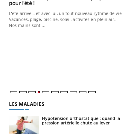
Youtube
pour l’été !
L'été arrive… et avec lui, un tout nouveau rythme de vie !
Vacances, plage, piscine, soleil, activités en plein air…
Nos mains sont ...
Dia
You
Le 
pers
ques
LES MALADIES
Hypotension orthostatique : quand la
pression artérielle chute au lever