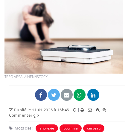
TERO VESALAINEN/ISTOCK
Publié le 11.01.2025 à 15h45
|
|
|
|
|
Commenter
Mots clés :
anorexie
boulimie
cerveau