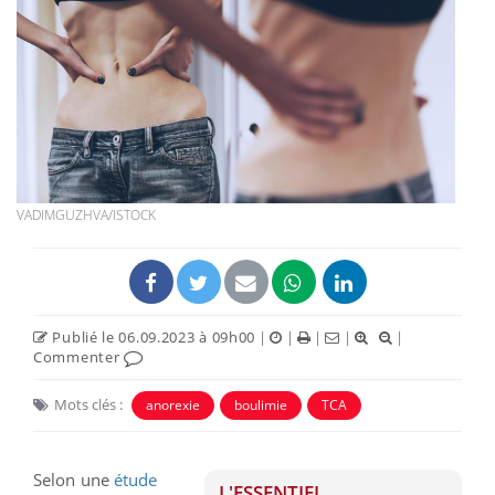
VADIMGUZHVA/ISTOCK
Publié le 06.09.2023 à 09h00
|
|
|
|
|
Commenter
Mots clés :
anorexie
boulimie
TCA
Selon une
étude
L'ESSENTIEL