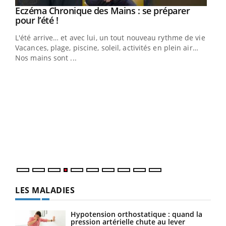
Eczéma Chronique des Mains : se préparer
Youtube
Youtube
pour l’été !
L'été arrive… et avec lui, un tout nouveau rythme de vie !
Vacances, plage, piscine, soleil, activités en plein air…
Nos mains sont ...
Dia
You
Le 
pers
ques
LES MALADIES
Hypotension orthostatique : quand la
pression artérielle chute au lever