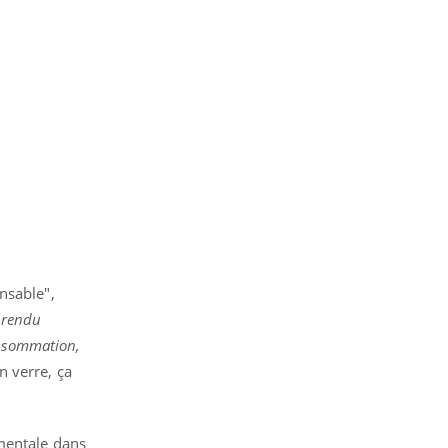
nsable",
s rendu
onsommation,
n verre, ça
é mentale dans