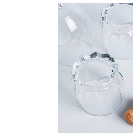
Bébés, jeunes enfants :
quelle trousse à
pharmacie pour les
vacances ?
Syndrome métabolique :
quels sont les meilleurs
exercices physiques ?
Comment éviter une otite
pendant les vacances ?