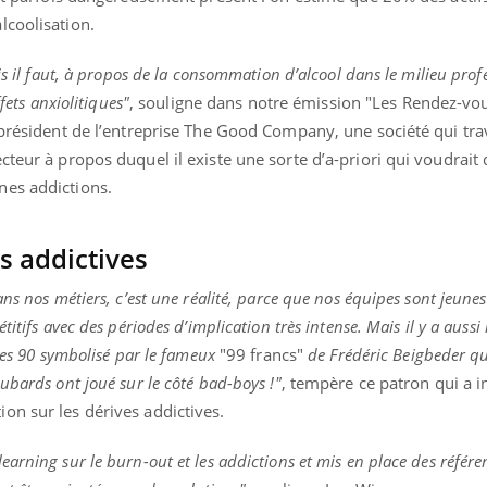
lcoolisation.
is il faut, à propos de la consommation d’alcool dans le milieu prof
fets anxiolitiques"
, souligne dans notre émission "Les Rendez-vou
 président de l’entreprise The Good Company, une société qui trav
teur à propos duquel il existe une sorte d’a-priori qui voudrait q
nes addictions.
s addictives
ns nos métiers, c’est une réalité, parce que nos équipes sont jeune
itifs avec des périodes d’implication très intense. Mais il y a aussi
nées 90 symbolisé par le fameux
"99 francs"
de Frédéric Beigbeder qui
ubards ont joué sur le côté bad-boys !"
, tempère ce patron qui a i
on sur les dérives addictives.
arning sur le burn-out et les addictions et mis en place des référe