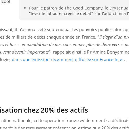
lcool
Pour le patron de The Good Company, le Dry Janua
"lever le tabou et créer le débat" sur l'addiction à l
ssant, il n’a jamais été soutenu par les pouvoirs publics alors q
ines de milliers de décès chaque année en France.
"Il s’agit d’un p
es et la recommandation de pas consommer plus de deux verres par
euvent devenir importants"
, rappelait ainsi le Pr Amine Benyamina
logie,
dans une émission récemment diffusée sur France-Inter
.
isation chez 20% des actifs
isation nationale, cette opération trouve évidemment sa déclina
est parfois dangereusement présent : on estime que 20% des actif