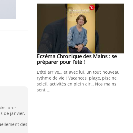
ale : et si on
Eczéma Chronique des Mains : se
Youtube
ube
Youtube
préparer pour l’été !
e diabète de type 2
L'été arrive… et avec lui, un tout nouveau
çues chez les
rythme de vie ! Vacances, plage, piscine,
ez les soignants.
soleil, activités en plein air… Nos mains
sont ...
Di
You
Le 
oins une
nom
s de janvier.
dia
défi
uellement des