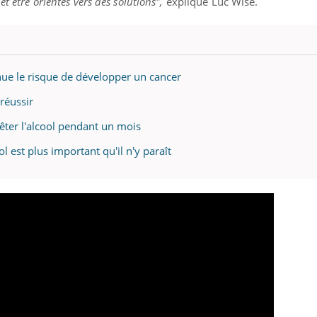
t être orientés vers des solutions",
explique Luc Wise.
nue le risque de développer un cancer
 réussir
rêter l'alcool pendant un mois
l est plus important qu'il n'y paraît