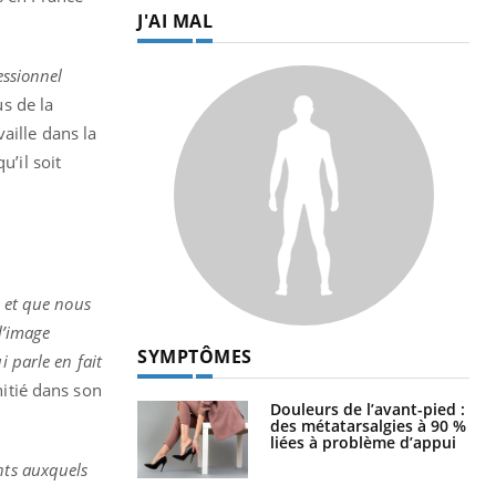
J'AI MAL
essionnel
s de la
aille dans la
u’il soit
s et que nous
 l’image
SYMPTÔMES
 parle en fait
nitié dans son
Douleurs de l’avant-pied :
des métatarsalgies à 90 %
liées à problème d’appui
nts auxquels