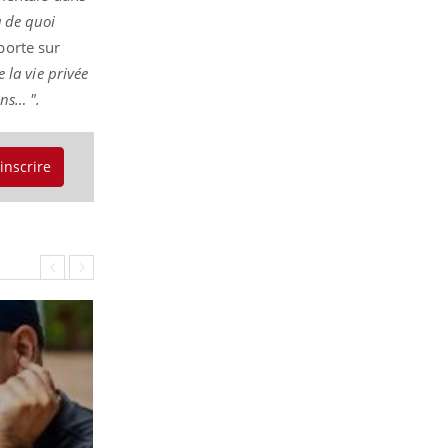
a de quoi
porte sur
 la vie privée
ons… ".
'inscrire