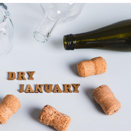
Hantavirus : un cas
Comment
détecté chez un touriste
écrans 
en France
Mortalité infantile : un
Toujour
rapport s’interroge sur
comment
son taux élevé en France
empiète
sur nos 
Grossesse à risque : ce jus
Cancer c
naturel attire l'attention
stratégi
des chercheurs
changé 
basque