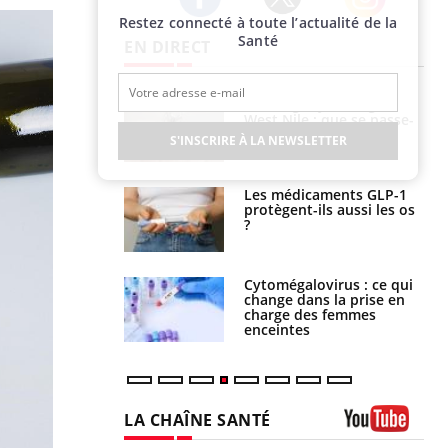
Restez connecté à toute l’actualité de la
Twitter
Facebook
Instagram
Santé
EN DIRECT
 oublier les
Chikungunya, dengue,
en vacances ?
West Nile : que se passe-
t-il dans le sud de la
S'INSCRIRE À LA NEWSLETTER
France ?
s connectés :
Les médicaments GLP-1
 le travail
protègent-ils aussi les os
 de plus en plus
?
soirées
olorectal : une
Cytomégalovirus : ce qui
e simple aurait
change dans la prise en
la donne au Pays
charge des femmes
enceintes
LA CHAÎNE SANTÉ
Youtube