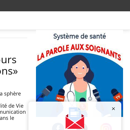
ours
ons»
la sphère
ité de Vie
mmunication
ans le
Publicité