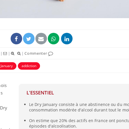
|
|
|
Commenter
ence en fer : comprendre pour
Insuline & Charge ment
tube
Youtube
Youtube
Yout
venir
osait en parler??
 January
addiction
gue, irritabilité, brouillard mental ou
En 2026, l'insuline dans l
e alopécie… Les symptômes de la
reste entourée d'idées re
nce en fer sont multiples ce qui la rend
patients comme parfois ch
mois
L'ESSENTIEL
us
Le Dry January consiste à une abstinence ou du m
 Dry
consommation modérée d'alcool durant tout le moi
On estime que 20% des actifs en France ont ponct
épisodes d'alcoolisation.