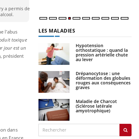
ry a permis de
'alcool.
LES MALADIES
ue l’abus
roduit toxique
Hypotension
 jour est un
orthostatique : quand la
pression artérielle chute
, président
au lever
Drépanocytose : une
déformation des globules
rouges aux conséquences
graves
Maladie de Charcot
(Sclérose latérale
amyotrophique)
ison dans
s en France