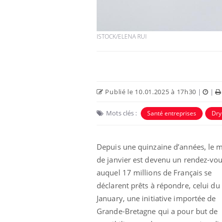
ISTOCK/ELENA RUI
Publié le 10.01.2025 à 17h30
|
|
Eczéma Chronique des Mains :
Car
Youtube
You
Youtube
expliquer ma maladie
pré
Mots clés :
Santé entreprises
Dry
Il y a des sujets qui sont faciles à aborder...
Fati
d'autres non ! D'un côté, poser des
mêm
questions sur la maladie d'un proche c'est
care
Depuis une quinzaine d’années, le 
montrer ...
...
de janvier est devenu un rendez-vo
auquel 17 millions de Français se
déclarent prêts à répondre, celui du
January, une initiative importée de
Grande-Bretagne qui a pour but de