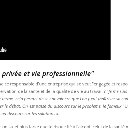
 privée et vie professionnelle"
se ce responsable d’une entreprise qui se veut "engagée et respo
rvation de la santé et de la qualité de vie au travail ?
"Je me sui
g terme, cela permet de se convaincre que l’on peut maîtriser sa c
éer le débat. On est passé du discours sur le problème, le fameux
"U
, au discours sur les solutions ».
c un sujet plus large que le risque lié à l’alcool, celui de la sant