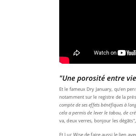
"Une porosité entre vie
Et le fameux Dry January, qu’en pen
notamment sur le registre de la prése
compte de ses effets bénéfiques à lon
cela a permis de lever le tabou, de cr
va, deux verres, bonjour les dégâts"
Et Luc Wise de faire aussi le lien ave