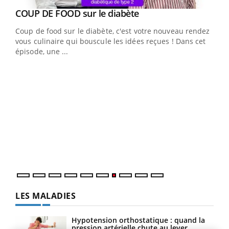
Youtube
cès
COUP DE FOOD sur le diabète
Youtube
Coup de food sur le diabète, c'est votre nouveau rendez-
 en
vous culinaire qui bouscule les idées reçues ! Dans cet
u
épisode, une ...
Qua
You
"Les
trav
DRH 
LES MALADIES
Hypotension orthostatique : quand la
pression artérielle chute au lever