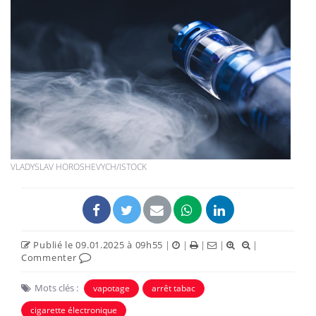
VLADYSLAV HOROSHEVYCH/ISTOCK
Publié le 09.01.2025 à 09h55
|
|
|
|
|
Commenter
Mots clés :
vapotage
arrêt tabac
cigarette électronique