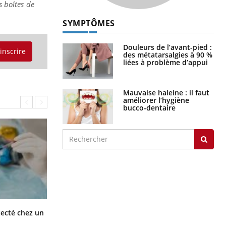
s boîtes de
SYMPTÔMES
Douleurs de l’avant-pied :
'inscrire
des métatarsalgies à 90 %
liées à problème d’appui
Mauvaise haleine : il faut
améliorer l’hygiène
bucco-dentaire
Mortalité infantile : un rapport
tecté chez un
s’interroge sur son taux élevé en
France