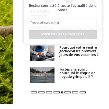
Restez connecté à toute l’actualité de la
Twitter
Facebook
Instagram
Santé
EN DIRECT
 fin du comprimé
Le Viagra pourrait-il
 jours se profile-t-
freiner la propagation du
n ?
cancer ?
S'INSCRIRE À LA NEWSLETTER
i votre ventre
Pourquoi manger moins
il les premiers
de protéines pourrait
 vos vacances ?
finalement être bénéfique
haleurs :
Grossesse et chaleur : ce
i le risque de
que dit la science
rimpe-t-il ?