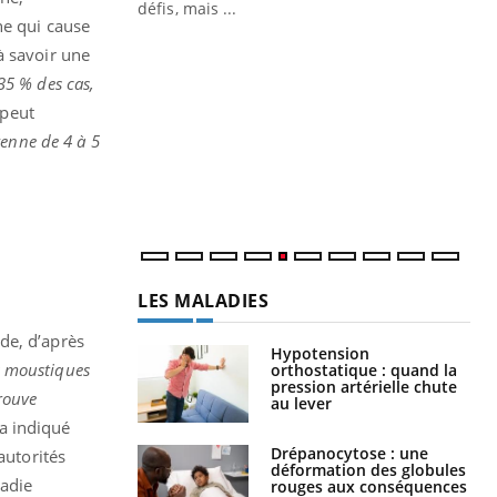
ne qui cause
Un « jumeau numérique » pour
CO
Youtube
You
à savoir une
faciliter l’accès à la médecine
35 % des cas,
Youtube
Cou
préventive
nou
 peut
Un établissement lié à un groupe
bou
yenne de 4 à 5
mutualiste innove en matière de bilan de
épi
santé : l'utilisation d'un « jumeau
numérique » permet ...
LES MALADIES
de, d’après
Hypotension
es moustiques
orthostatique : quand la
pression artérielle chute
trouve
au lever
a indiqué
Drépanocytose : une
autorités
déformation des globules
ladie
rouges aux conséquences