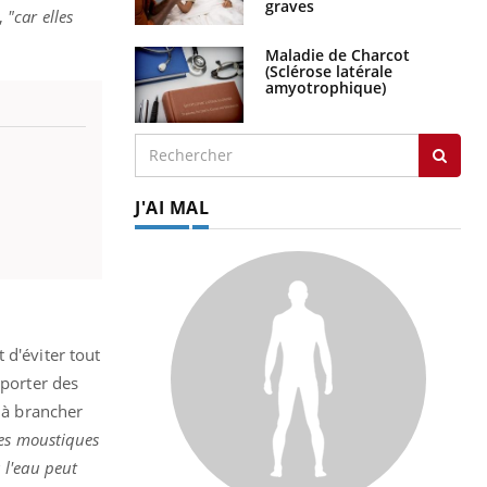
graves
t,
"car elles
Maladie de Charcot
(Sclérose latérale
amyotrophique)
J'AI MAL
 d'éviter tout
 porter des
f à brancher
des moustiques
 l'eau peut