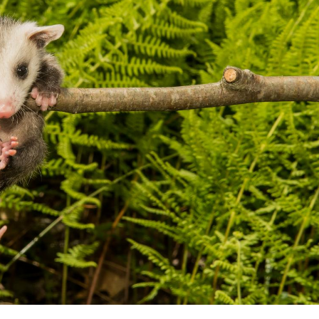
Les médicaments GLP-1
VIH : la
protègent-ils aussi les os
tous les
?
elle enfi
Cytomégalovirus : ce qui
Pourquo
change dans la prise en
gâche-t-
charge des femmes
jours de
enceintes
La sieste empêche-t-elle
Fortes c
de dormir la nuit ?
pourquo
noyade g