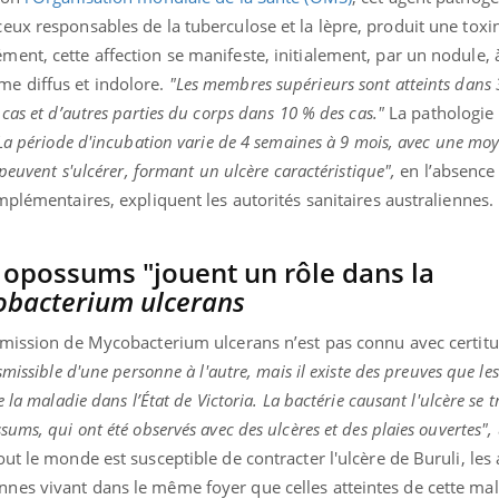
il, activités en plein air… Nos mains
défis, mais ...
eux responsables de la tuberculose et la lèpre, produit une toxi
 ...
ent, cette affection se manifeste, initialement, par un nodule, 
e diffus et indolore.
"Les membres supérieurs sont atteints dans 
cas et d’autres parties du corps dans 10 % des cas."
La pathologie
La période d'incubation varie de 4 semaines à 9 mois, avec une mo
peuvent s'ulcérer, formant un ulcère caractéristique",
en l’absence
mplémentaires, expliquent les autorités sanitaires australiennes.
 opossums "jouent un rôle dans la
bacterium ulcerans
smission de Mycobacterium ulcerans n’est pas connu avec certitu
smissible d'une personne à l'autre, mais il existe des preuves que l
 la maladie dans l’État de Victoria. La bactérie causant l'ulcère se 
ums, qui ont été observés avec des ulcères et des plaies ouvertes",
ut le monde est susceptible de contracter l'ulcère de Buruli, les 
nes vivant dans le même foyer que celles atteintes de cette ma