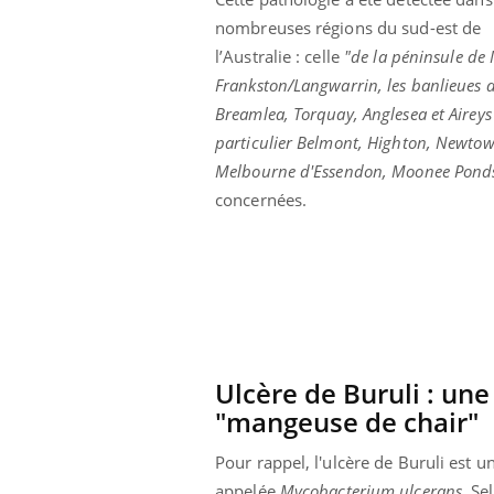
nombreuses régions du sud-est de
l’Australie : celle
"de la péninsule de 
Frankston/Langwarrin, les banlieues d
Breamlea, Torquay, Anglesea et Aireys
particulier Belmont, Highton, Newtown
Melbourne d'Essendon, Moonee Ponds, 
concernées.
Ulcère de Buruli : un
prendre pour
Insuline & Charge mentale : et si on
Ecz
Youtube
You
"mangeuse de chair"
Youtube
osait en parler??
pré
llard mental ou
En 2026, l'insuline dans le diabète de type 2
L'ét
Pour rappel, l'ulcère de Buruli est
tômes de la
reste entourée d'idées reçues chez les
ryth
appelée
Mycobacterium ulcerans
. S