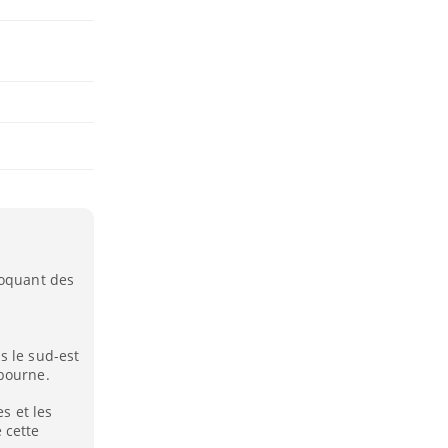
voquant des
s le sud-est
lbourne.
s et les
 cette