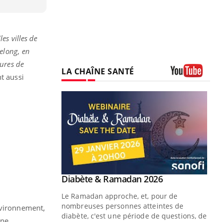
"les villes de
elong, en
eures de
LA CHAÎNE SANTÉ
t aussi
Youtube
Youtube
2026
 pour de
teintes de
nvironnement,
e de questions, de
ène,