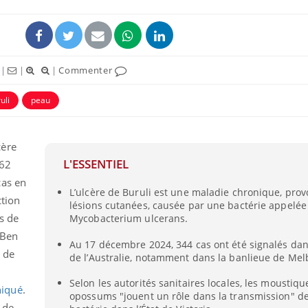
|
|
|
Commenter
uli
peau
cère
L'ESSENTIEL
362
cas en
L’ulcère de Buruli est une maladie chronique, pro
ction
lésions cutanées, causée par une bactérie appelée
s de
Mycobacterium ulcerans.
 Ben
Au 17 décembre 2024, 344 cas ont été signalés dan
t de
de l’Australie, notamment dans la banlieue de Me
Selon les autorités sanitaires locales, les moustique
niqué
.
opossums "jouent un rôle dans la transmission" de
 de