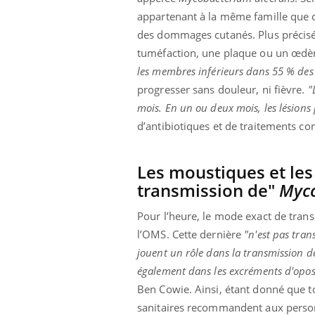
les ce qui la rend
patients comme parfois chez les soignants.
sole
appartenant à la même famille que c
sont
des dommages cutanés. Plus précisém
tuméfaction, une plaque ou un œdèm
les membres inférieurs dans 55 % des 
progresser sans douleur, ni fièvre.
"
mois. En un ou deux mois, les lésions 
d’antibiotiques et de traitements co
Les moustiques et les
transmission de"
Myco
Pour l’heure, le mode exact de tran
l’OMS. Cette dernière
"n'est pas tran
jouent un rôle dans la transmission de
également dans les excréments d'oposs
Ben Cowie. Ainsi, étant donné que to
sanitaires recommandent aux person