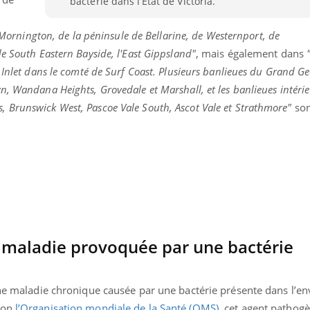
bactérie dans l’État de Victoria.
Mornington, de la péninsule de Bellarine, de Westernport, de
e South Eastern Bayside, l'East Gippsland"
, mais également dans
 Inlet dans le comté de Surf Coast. Plusieurs banlieues du Grand Ge
, Wandana Heights, Grovedale et Marshall, et les banlieues intéri
Brunswick West, Pascoe Vale South, Ascot Vale et Strathmore"
son
e maladie provoquée par une bactérie
éma Chronique des Mains : se
Diabète & Ramadan 
tube
Youtube
Youtube
parer pour l’été !
Le Ramadan approche, et,
é arrive… et avec lui, un tout nouveau
nombreuses personnes at
 une maladie chronique causée par une bactérie présente dans l’e
me de vie ! Vacances, plage, piscine,
diabète, c'est une périod
elon
l’Organisation mondiale de la Santé (OMS)
, cet agent pathog