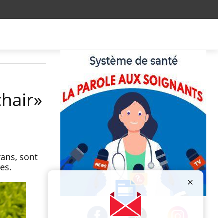
chair»
rans, sont
es.
Publicité