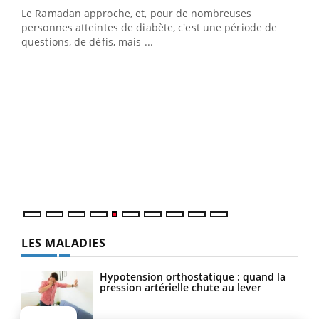
Youtube
à la médecine préventive
Le Ramadan approche, et, pour de nombreuses
Un établissement lié à un groupe mutualiste innove en
personnes atteintes de diabète, c'est une période de
matière de bilan de santé : l'utilisation d'un « jumeau
questions, de défis, mais ...
numérique » permet ...
COU
You
Coup
vous
épis
LES MALADIES
Hypotension orthostatique : quand la
pression artérielle chute au lever