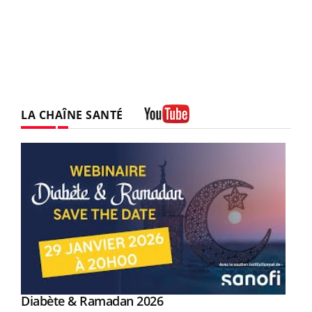
LA CHAÎNE SANTÉ
Youtube
Youtube
Diabète & Ramadan 2026
Un « jumeau numérique » pour faciliter l’accès
Youtube
Youtube