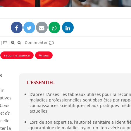
|
|
|
Commenter
reconnaissance
Anses
ce
L'ESSENTIEL
La sieste empêche-t-elle
Fortes c
de dormir la nuit ?
pourquo
ir
noyade g
D’après l’Anses, les tableaux utilisés pour la reco
atives
maladies professionnelles sont obsolètes par rapp
 Code
connaissances scientifiques et aux pratiques médi
VIH : la fin du comprimé
Le Viagr
actuelles.
 et de
tous les jours se profile-t-
freiner 
elle enfin ?
cancer ?
celle-
Lors de son expertise, l’autorité sanitaire a identif
quarantaine de maladies ayant un lien avéré ou p
ter la