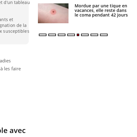
et d’un tableau
i manger moins
Mordue par une tique en
éines pourrait
vacances, elle reste dans
ent être bénéfique
le coma pendant 42 jours
ants et
gnation de la
ux susceptibles
ladies
 les faire
le avec