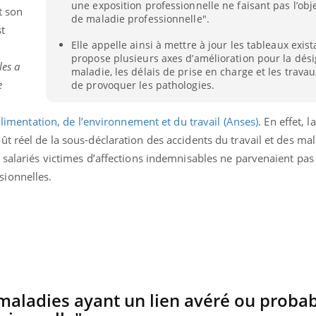
une exposition professionnelle ne faisant pas l’obj
t son
Pourquoi votre ventre
Pourquo
de maladie professionnelle".
gâche-t-il les premiers
de prot
st
jours de vos vacances ?
finalem
Elle appelle ainsi à mettre à jour les tableaux exist
propose plusieurs axes d’amélioration pour la dési
les a
maladie, les délais de prise en charge et les trava
e
de provoquer les pathologies.
’alimentation, de l’environnement et du travail (Anses)
. En effet, la
t réel de la sous-déclaration des accidents du travail et des ma
 salariés victimes d’affections indemnisables ne parvenaient pas à
ionnelles.
maladies ayant un lien avéré ou probab