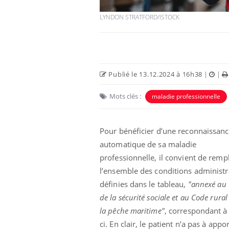
LYNDON STRATFORD/ISTOCK
Publié le 13.12.2024 à 16h38
|
|
Mots clés :
maladie professionnelle
Pour bénéficier d’une reconnaissan
automatique de sa maladie
 oublier les
Chikungunya, dengue,
n vacances ?
West Nile : que se passe-
professionnelle, il convient de rempl
t-il dans le sud de la
France ?
l’ensemble des conditions administr
définies dans le tableau,
"annexé au
 connectés :
Les médicaments GLP-1
de la sécurité sociale et au Code rural
le travail
protègent-ils aussi les os
de plus en plus
?
la pêche maritime"
, correspondant à 
soirées
ci. En clair, le patient n’a pas à appor