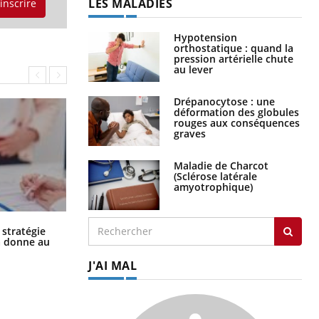
LES MALADIES
'inscrire
Hypotension
orthostatique : quand la
pression artérielle chute
au lever
Drépanocytose : une
déformation des globules
rouges aux conséquences
graves
Maladie de Charcot
(Sclérose latérale
amyotrophique)
Chikungunya, dengue, West Nile :
 stratégie
que se passe-t-il dans le sud de la
a donne au
France ?
J'AI MAL