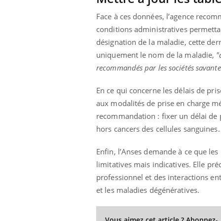
Face à ces données, l’agence recomm
conditions administratives permetta
désignation de la maladie, cette dern
 Mains :
Carence en fer : comprendre pour
Ins
Youtube
You
Youtube
Youtube
uniquement le nom de la maladie,
"
prévenir
osa
recommandés par les sociétés savante
aciles à aborder...
Fatigue, irritabilité, brouillard mental ou
En 2
poser des
même alopécie… Les symptômes de la
rest
En ce qui concerne les délais de pris
'un proche c'est
carence en fer sont multiples ce qui la rend
pat
...
aux modalités de prise en charge méd
recommandation : fixer un délai de p
hors cancers des cellules sanguines.
Enfin, l’Anses demande à ce que les 
limitatives mais indicatives. Elle pr
professionnel et des interactions en
et les maladies dégénératives.
Vous aimez cet article ? Abonnez-