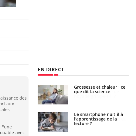
EN DIRECT
haleurs :
Grossesse et chaleur : ce
i le risque de
que dit la science
rimpe-t-il ?
nnaissance des
ort aux
cales
a pourrait-il
Le smartphone nuit-il à
la propagation du
l'apprentissage de la
lecture ?
ié "une
robable avec