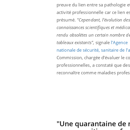
preuve du lien entre sa pathologie e
olorectal : une
Cytomégalovirus : ce qui
e simple aurait
change dans la prise en
activité professionnelle car ce lien e
a donne au Pays
charge des femmes
enceintes
présumé.
"Cependant, l’évolution des
connaissances scientifiques et médica
rendu obsolètes un certain nombre d
tableaux existants",
signale
l’Agence
nationale de sécurité, sanitaire de l
Commission, chargée d’évaluer le coû
professionnelles, a constaté que des
reconnaître comme maladies profess
"Une quarantaine de 