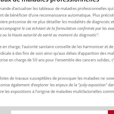
ande d'actualiser les tableaux de maladies professionnelles qui
nt de bénéficier d'une reconnaissance automatique. Plus précis
ière préconise de ne plus détailler les modalités de diagnostic e
uline & Charge mentale : et si on
Eczéma Chronique des
tube
Youtube
Youtube
Y
accompagné le cas échéant de la formulation confirmée par les ex
it en parler??
préparer pour l’été !
s ou la Haute autorité de santé au moment du diagnostic".
026, l'insuline dans le diabète de type 2
L'été arrive… et avec lui,
e entourée d'idées reçues chez les
rythme de vie ! Vacances, 
e en charge, l’autorité sanitaire conseille de les harmoniser et de
ients comme parfois chez les soignants.
soleil, activités en plein
sont ...
icale à des fins de soin ainsi qu’aux délais d’apparition des ma
rise en charge de 50 ans pour l’ensemble des cancers solides, c’
listes de travaux susceptibles de provoquer les maladies ne soie
éconise également d’explorer les enjeux de la
"poly-exposition"
dan
tre les expositions à l’origine de maladies multifactorielles comm