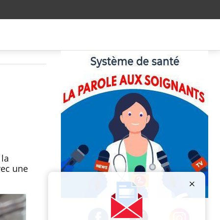
 la
vec une
Publicité