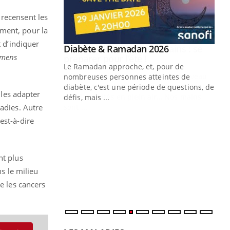
 recensent les
ément, pour la
t d’indiquer
Youtube
 Mains : se
Diabète & Ramadan 2026
Youtube
outube
amens
Le Ramadan approche, et, pour de
 un tout nouveau
nombreuses personnes atteintes de
plage, piscine,
diabète, c'est une période de questions, de
 les adapter
 air… Nos mains
défis, mais ...
ladies. Autre
Un
You
est-à-dire
fac
pr
Un 
nt plus
mut
s le milieu
san
e les cancers
num