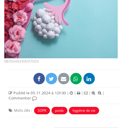
MENSHALENA/ISTOCK
Publié le 05.11.2024 à 12h30
|
|
|
|
|
Commenter
Mots clés :
SOPK
poids
hygiène de vie