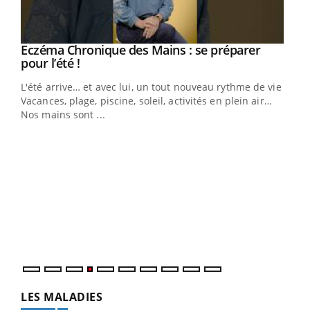
Eczéma Chronique des Mains : se préparer
Youtube
Youtube
pour l’été !
L'été arrive… et avec lui, un tout nouveau rythme de vie !
Vacances, plage, piscine, soleil, activités en plein air…
Nos mains sont ...
Dia
You
Le 
pers
ques
LES MALADIES