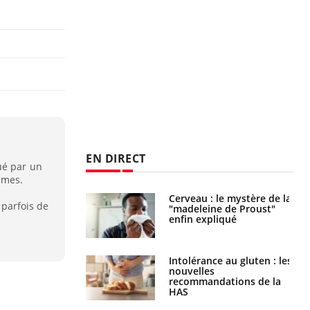
EN DIRECT
ué par un
mmes.
 gérer le
Cerveau : le mystère de la
 parfois de
 des enfants en
"madeleine de Proust"
s ?
enfin expliqué
évention : ce que
Intolérance au gluten : les
s pourront
nouvelles
faire
recommandations de la
HAS