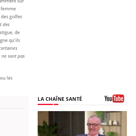
tamment sur
la femme
 des golfes
t des
atigue, de
gne qu’ils
certaines
 ne sont pas
ou les
LA CHAÎNE SANTÉ
Youtube