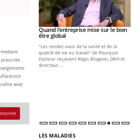
Youtube
 diabète
Quand l’entreprise mise sur le bien
Youtube
Youtube
être global
e, c'est votre
"Les rendez-vous de la santé et de la
naire qui
rmettent
qualité de vie au travail" de Pourquoi
 ! Dans cet
Docteur reçoivent Régis Blugeon, DRH et
 prescrite
directeur ...
changements
Ec
You
d’exercice
quo
raître avec
Dan
der
com
et é
'inscrire
LES MALADIES