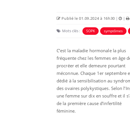
Publié le 01.09.2024 à 16h30
|
|
Mots clés :
SOPK
symptômes
C’est la maladie hormonale la plus
fréquente chez les femmes en âge d
procréer et elle demeure pourtant
méconnue. Chaque 1er septembre e
dédié à la sensibilisation au syndro
aleurs :
Grossesse et chaleur : ce
 le risque de
que dit la science
des ovaires polykystiques. Selon l’I
rimpe-t-il ?
une femme sur dix en souffre et il s’
de la première cause d’infertilité
 pourrait-il
Le smartphone nuit-il à
féminine.
la propagation du
l'apprentissage de la
lecture ?