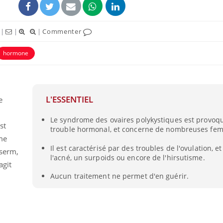
|
|
|
Commenter
hormone
L'ESSENTIEL
e
Le syndrome des ovaires polykystiques est provoq
st
trouble hormonal, et concerne de nombreuses fe
me
Mordue par un
Comment
Il est caractérisé par des troubles de l'ovulation, et
barracuda, une petite fille
sommeil
nserm,
l'acné, un surpoids ou encore de l'hirsutisme.
secourue grâce à un
vacance
agit
réflexe essentiel
Aucun traitement ne permet d'en guérir.
Légionellose en Suisse :
Bilan pr
quelle est l’origine de la
les kiné
contamination ?
bientôt 