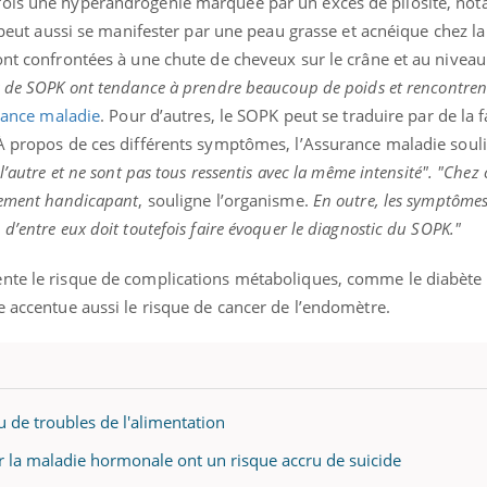
fois une hyperandrogénie marquée par un excès de pilosité, no
la peut aussi se manifester par une peau grasse et acnéique chez 
ont confrontées à une chute de cheveux sur le crâne et au niveau
s de SOPK ont tendance à prendre beaucoup de poids et rencontren
ance maladie
. Pour d’autres, le SOPK peut se traduire par de la f
 À propos de ces différents symptômes, l’Assurance maladie souli
l’autre et ne sont pas tous ressentis avec la même intensité". "Chez 
èrement handicapant
, souligne l’organisme.
En outre, les symptômes
d’entre eux doit toutefois faire évoquer le diagnostic du SOPK."
nte le risque de complications métaboliques, comme le diabète 
e accentue aussi le risque de cancer de l’endomètre.
u de troubles de l'alimentation
 la maladie hormonale ont un risque accru de suicide