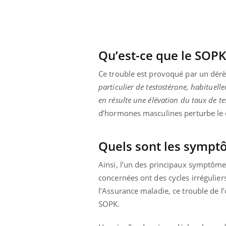
i manger moins
Mordue par une tique en
ines pourrait
vacances, elle reste dans
nt être bénéfique
le coma pendant 42 jours
Qu’est-ce que le SOPK
Ce trouble est provoqué par un dér
particulier de testostérone, habituel
en résulte une élévation du taux de t
d’hormones masculines perturbe le c
Quels sont les sympt
Ainsi, l’un des principaux symptôme
concernées ont des cycles irréguliers
l’Assurance maladie, ce trouble de l
SOPK.