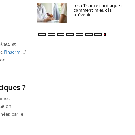
uel est ce
Insuffisance cardiaque :
ent autorisé aux
comment mieux la
is ?
prévenir
gènes, en
ue
l’Inserm
. Il
ion
iques ?
emmes
 Selon
rnées par le