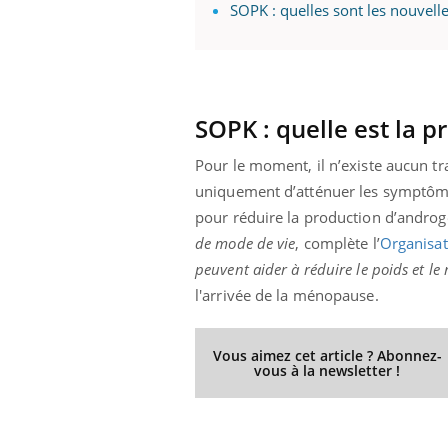
SOPK : quelles sont les nouve
Youtube
 Mains : se
Diabète & Ramadan 2026
Un 
Youtube
You
outube
fac
SOPK : quelle est la p
Le Ramadan approche, et, pour de
pré
un tout nouveau
nombreuses personnes atteintes de
Pour le moment, il n’existe aucun t
Un 
lage, piscine,
diabète, c'est une période de questions, de
mut
air… Nos mains
défis, mais ...
uniquement d’atténuer les symptômes.
sant
pour réduire la production d’androg
num
de mode de vie
, complète l’
Organisat
peuvent aider à réduire le poids et le
l'arrivée de la ménopause.
Vous aimez cet article ? Abonnez-
vous à la newsletter !