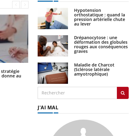
Hypotension
orthostatique : quand la
pression artérielle chute
au lever
Drépanocytose : une
déformation des globules
rouges aux conséquences
graves
Maladie de Charcot
(Sclérose latérale
Chikungunya, dengue, West Nile :
 stratégie
amyotrophique)
que se passe-t-il dans le sud de la
a donne au
France ?
J'AI MAL