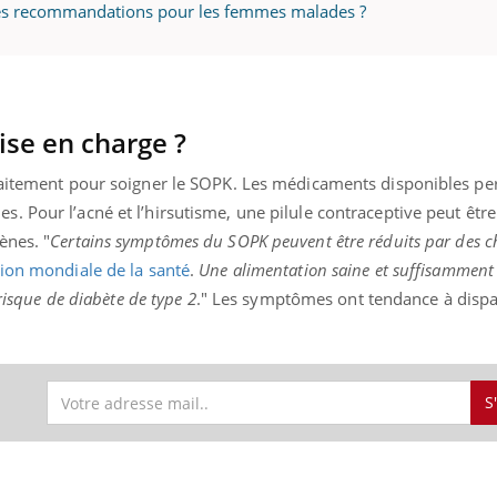
lles recommandations pour les femmes malades ?
« jumeau numérique » pour
COUP DE FOOD sur le
tube
Youtube
iliter l’accès à la médecine
rise en charge ?
Youtube
Coup de food sur le diabèt
ventive
nouveau rendez-vous culi
raitement pour soigner le SOPK. Les médicaments disponibles pe
établissement lié à un groupe
bouscule les idées reçues
ualiste innove en matière de bilan de
épisode, une ...
 Pour l’acné et l’hirsutisme, une pilule contraceptive peut être
é : l'utilisation d'un « jumeau
ènes. "
Certains symptômes du SOPK peuvent être réduits par des 
érique » permet ...
ion mondiale de la santé
.
Une alimentation saine et suffisamment 
 risque de diabète de type 2
." Les symptômes ont tendance à dispa
S