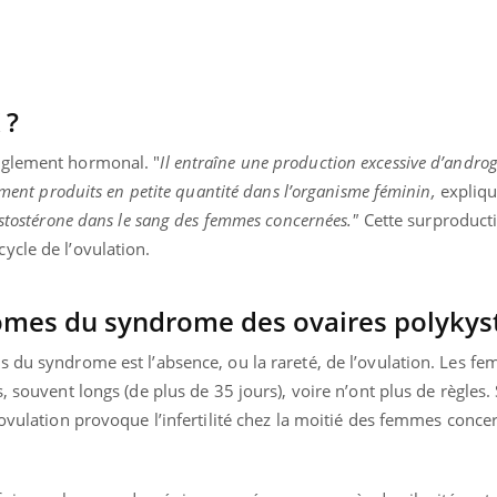
Allergies alimentaires :
TDAH : q
une nouvelle arme contre
traitem
les réactions sévères
États-Un
 ?
èglement hormonal. "
Il entraîne une production excessive d’andro
lement produits en petite quantité dans l’organisme féminin,
expliq
estostérone dans le sang des femmes concernées."
Cette surproduct
ycle de l’ovulation.
ômes du syndrome des ovaires polykyst
s du syndrome est l’absence, ou la rareté, de l’ovulation. Les f
, souvent longs (de plus de 35 jours), voire n’ont plus de règles.
’ovulation provoque l’infertilité chez la moitié des femmes conce