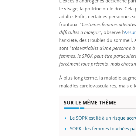
L’excès d’androgènes déclenche par
le visage, la poitrine ou le dos. Ce
adulte. Enfin, certaines personnes s
frontaux. "
Certaines femmes atteinte
difficultés à maigrir"
, observe l’
Assur
l’anxiété, des troubles du sommeil.
sont "
très variables d’une personne à 
femmes, le SPOK peut être particuli
forcément tous présents, mais chacun 
À plus long terme, la maladie augme
maladies cardiovasculaires, mais ell
SUR LE MÊME THÈME
Le SOPK est lié à un risque accr
SOPK : les femmes touchées par