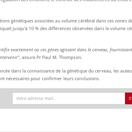
iations génétiques associées au volume cérébral dans ces zones d
uline & Charge mentale : et si on
Eczéma Chronique des
tube
Youtube
liquait jusqu'à 10 % des différences observées dans le volume cé
Youtube
Y
it en parler??
préparer pour l’été !
026, l'insuline dans le diabète de type 2
L'été arrive… et avec lui,
dentifie exactement où ces gènes agissent dans le cerveau, fournissan
e entourée d'idées reçues chez les
rythme de vie ! Vacances, 
ients comme parfois chez les soignants.
soleil, activités en plein
intervenir"
, assure Pr Paul M. Thompson.
sont ...
ancée dans la connaissance de la génétique du cerveau, les auteu
ont nécessaires pour confirmer leurs conclusions.
S
S