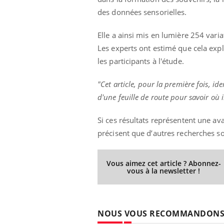
des données sensorielles.
Elle a ainsi mis en lumière 254 var
 Mains :
Carence en fer : comprendre pour
Ins
Youtube
You
Les experts ont estimé que cela exp
Youtube
Youtube
prévenir
osa
les participants à l'étude.
aciles à aborder...
Fatigue, irritabilité, brouillard mental ou
En 2
"Cet article, pour la première fois, i
poser des
même alopécie… Les symptômes de la
rest
'un proche c'est
carence en fer sont multiples ce qui la rend
pat
d'une feuille de route pour savoir où 
...
Si ces résultats représentent une av
précisent que d’autres recherches s
Vous aimez cet article ? Abonnez-
vous à la newsletter !
NOUS VOUS RECOMMANDON