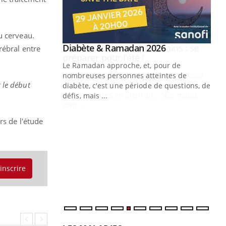
u cerveau.
Youtube
 Mains : se
Diabète & Ramadan 2026
Youtube
rébral entre
outube
Le Ramadan approche, et, pour de
 un tout nouveau
nombreuses personnes atteintes de
t le début
plage, piscine,
diabète, c'est une période de questions, de
 air… Nos mains
défis, mais ...
Un
You
rs de l'étude
fac
pr
Un 
mut
'inscrire
san
num