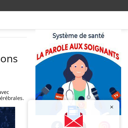
ions
avec
érébrales.
Publicité