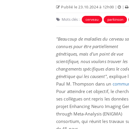
Publié le 23.10.2024 à 12h00
|
|
Mots clés :
cerveau
parkinson
"Beaucoup de maladies du cerveau s
connues pour être partiellement
génétiques, mais d'un point de vue
scientifique, nous voulons trouver les
changements spécifiques dans le cod
génétique qui les causent"
, explique 
us : un cas
Comment oublier les
Paul M. Thompson dans un
commun
chez un touriste
écrans en vacances ?
e
Pour atteindre cet objectif, le cherch
ses collègues ont repris les données
projet Enhancing Neuro Imaging Gen
 infantile : un
Toujours connectés :
s’interroge sur
comment le travail
through Meta-Analysis (ENIGMA)
 élevé en France
empiète de plus en plus
consortium, qui réunit les travaux s
sur nos soirées
de 45 pays.