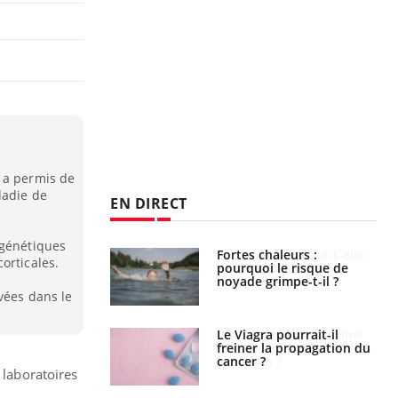
 a permis de
ladie de
EN DIRECT
 génétiques
e empêche-t-elle
Fortes chaleurs :
orticales.
r la nuit ?
pourquoi le risque de
noyade grimpe-t-il ?
vées dans le
 fin du comprimé
Le Viagra pourrait-il
 jours se profile-t-
freiner la propagation du
n ?
cancer ?
 laboratoires