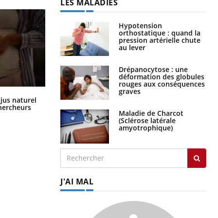
LES MALADIES
Hypotension
orthostatique : quand la
pression artérielle chute
au lever
Drépanocytose : une
déformation des globules
rouges aux conséquences
graves
Comment oublier les écrans en
 jus naturel
vacances ?
chercheurs
Maladie de Charcot
(Sclérose latérale
amyotrophique)
J'AI MAL