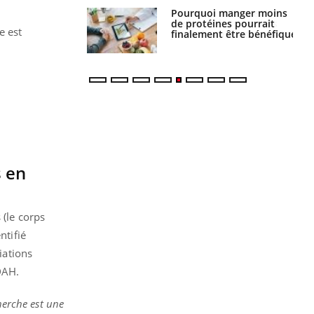
i votre ventre
Pourquoi manger moins
il les premiers
de protéines pourrait
e est
 vos vacances ?
finalement être bénéfique
s en
 (le corps
ntifié
iations
DAH.
herche est une