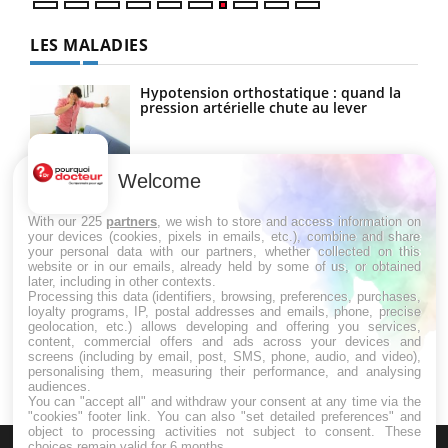
LES MALADIES
Hypotension orthostatique : quand la
pression artérielle chute au lever
Welcome
Drépanocytose : une déformation des
globules rouges aux conséquences
graves
With our 225
partners
, we wish to store and access information on
your devices (cookies, pixels in emails, etc.), combine and share
your personal data with our partners, whether collected on this
website or in our emails, already held by some of us, or obtained
Maladie de Charcot (Sclérose latérale
later, including in other contexts.
amyotrophique)
Processing this data (identifiers, browsing, preferences, purchases,
loyalty programs, IP, postal addresses and emails, phone, precise
geolocation, etc.) allows developing and offering you services,
content, commercial offers and ads across your devices and
screens (including by email, post, SMS, phone, audio, and video),
personalising them, measuring their performance, and analysing
audiences.
You can "accept all" and withdraw your consent at any time via the
"cookies" footer link
. You can also "set detailed preferences" and
object to processing activities not subject to consent. These
choices remain valid for 6 months.