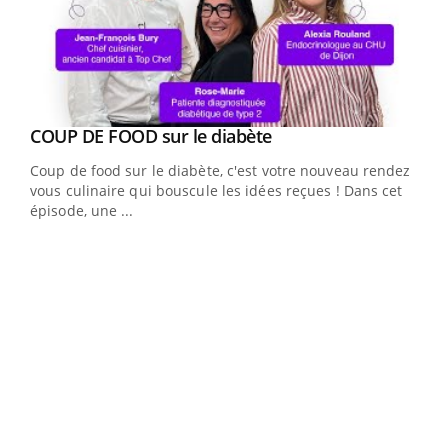
Youtube
cès
COUP DE FOOD sur le diabète
Youtube
Coup de food sur le diabète, c'est votre nouveau rendez-
 en
vous culinaire qui bouscule les idées reçues ! Dans cet
u
épisode, une ...
Qua
You
"Les
trav
DRH 