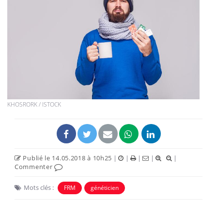
KHOSRORK / ISTOCK
Publié le 14.05.2018 à 10h25
|
|
|
|
|
Commenter
Mots clés :
FRM
généticien