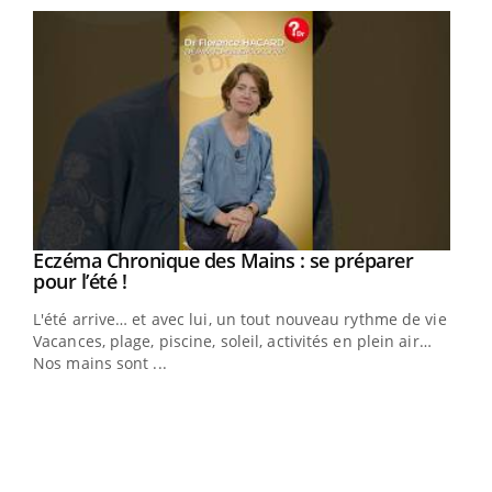
Eczéma Chronique des Mains : se préparer
Youtube
Youtube
pour l’été !
L'été arrive… et avec lui, un tout nouveau rythme de vie !
Vacances, plage, piscine, soleil, activités en plein air…
Nos mains sont ...
Dia
You
Le 