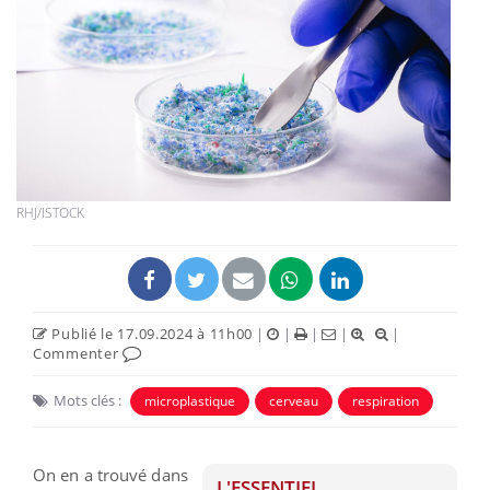
RHJ/ISTOCK
Publié le 17.09.2024 à 11h00
|
|
|
|
|
Commenter
Mots clés :
microplastique
cerveau
respiration
On en a trouvé dans
L'ESSENTIEL