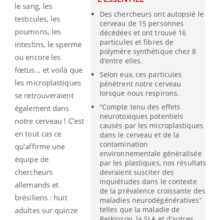
le sang, les
Des chercheurs ont autopsié le
testicules, les
cerveau de 15 personnes
poumons, les
décédées et ont trouvé 16
particules et fibres de
intestins, le sperme
polymère synthétique chez 8
ou encore les
d’entre elles.
fœtus… et voilà que
Selon eux, ces particules
les microplastiques
pénètrent notre cerveau
lorsque nous respirons.
se retrouveraient
“Compte tenu des effets
également dans
neurotoxiques potentiels
notre cerveau ! C’est
causés par les microplastiques
en tout cas ce
dans le cerveau et de la
contamination
qu’affirme une
environnementale généralisée
équipe de
par les plastiques, nos résultats
chercheurs
devraient susciter des
inquiétudes dans le contexte
allemands et
de la prévalence croissante des
brésiliens : huit
maladies neurodégénératives”
telles que la maladie de
adultes sur quinze
Parkinson, la SLA et d’autres