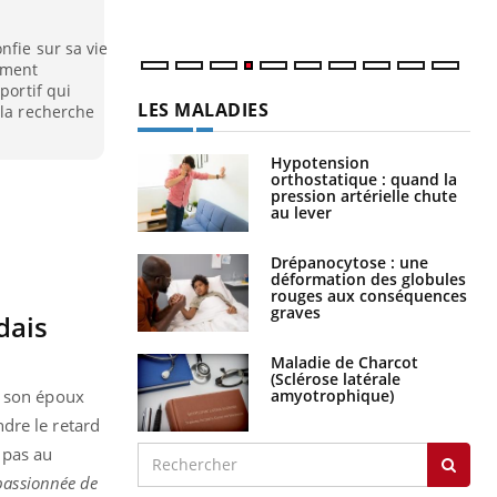
nfie sur sa vie
ement
portif qui
LES MALADIES
 la recherche
Hypotension
orthostatique : quand la
pression artérielle chute
au lever
Drépanocytose : une
déformation des globules
rouges aux conséquences
graves
dais
Maladie de Charcot
(Sclérose latérale
amyotrophique)
t son époux
dre le retard
 pas au
 passionnée de