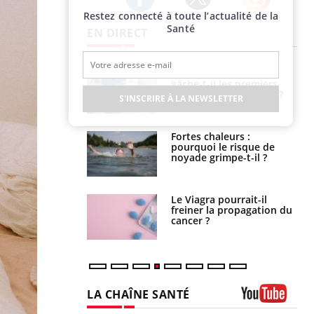
Restez connecté à toute l’actualité de la
Twitter
Facebook
Instagram
Santé
EN DIRECT
alovirus : ce qui
Pourquoi votre ventre
ans la prise en
gâche-t-il les premiers
des femmes
jours de vos vacances ?
S'INSCRIRE À LA NEWSLETTER
es
e empêche-t-elle
Fortes chaleurs :
r la nuit ?
pourquoi le risque de
noyade grimpe-t-il ?
 fin du comprimé
Le Viagra pourrait-il
 jours se profile-t-
freiner la propagation du
n ?
cancer ?
LA CHAÎNE SANTÉ
Youtube