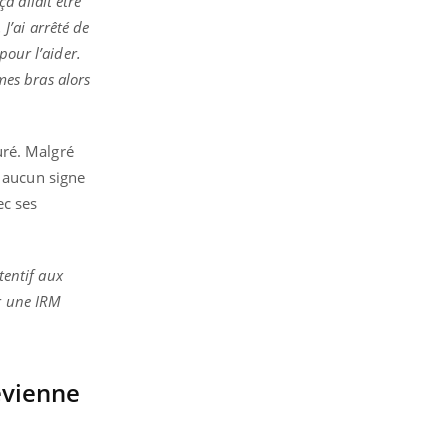
a allait être
 J’ai arrêté de
pour l’aider.
 mes bras alors
uré. Malgré
é aucun signe
ec ses
tentif aux
er une IRM
devienne