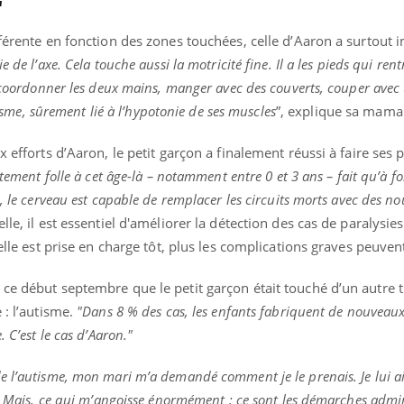
"
fférente en fonction des zones touchées, celle d’Aaron a surtout 
e de l’axe. Cela touche aussi la motricité fine. Il a les pieds qui rent
à coordonner les deux mains, manger avec des couverts, couper avec 
abisme, sûrement lié à l’hypotonie de ses muscles
”, explique sa mama
x efforts d’Aaron, le petit garçon a finalement réussi à faire ses 
tement folle à cet âge-là – notamment entre 0 et 3 ans – fait qu’à f
, le cerveau est capable de remplacer les circuits morts avec des n
lle, il est essentiel d'améliorer la détection des cas de paralysies
 elle est prise en charge tôt, plus les complications graves peuvent
ce début septembre que le petit garçon était touché d’un autre t
 : l’autisme.
"Dans 8 % des cas, les enfants fabriquent de nouveaux
 C’est le cas d’Aaron."
e l’autisme, mon mari m’a demandé comment je le prenais. Je lui ai
e. Mais, ce qui m’angoisse énormément : ce sont les démarches admin