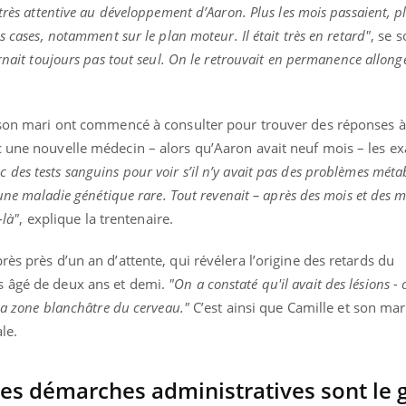
très attentive au développement d’Aaron. Plus les mois passaient, p
s cases, notamment sur le plan moteur. Il était très en retard"
, se s
urnait toujours pas tout seul. On le retrouvait en permanence allong
t son mari ont commencé à consulter pour trouver des réponses à
c une nouvelle médecin – alors qu’Aaron avait neuf mois – les e
des tests sanguins pour voir s’il n’y avait pas des problèmes méta
 une maladie génétique rare. Tout revenait – après des mois et des m
-là"
, explique la trentenaire.
ès près d’un an d’attente, qui révélera l’origine des retards du
s âgé de deux ans et demi.
"On a constaté qu'il avait des lésions - c
 la zone blanchâtre du cerveau."
C’est ainsi que Camille et son mar
le.
"les démarches administratives sont le 