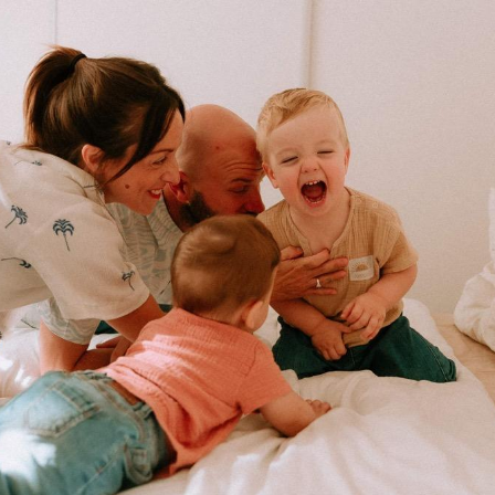
Cancer colorectal : une
Cytomég
stratégie simple aurait
change d
changé la donne au Pays
charge 
basque
enceint
Chikungunya, dengue,
La siest
West Nile : que se passe-
de dormi
t-il dans le sud de la
France ?
Les médicaments GLP-1
VIH : la
protègent-ils aussi les os
tous les
?
elle enfi