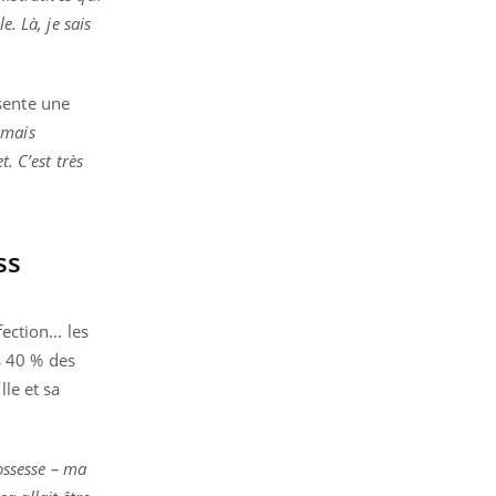
. Là, je sais
ésente une
amais
. C’est très
ss
fection… les
s 40 % des
lle et sa
rossesse – ma