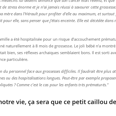
médecins lui avaient annoncé que son cancer était revenu, et que ç
t de stress énorme et je n’ai jamais réussi à savourer cette grossesse.
 ma mère dans l'Hérault pour profiter d’elle au maximum, et surtout 
it pour elle, sans penser que j’étais enceinte. Elle est décédée dans
amille a été hospitalisée pour un risque d’accouchement prémat
t né naturellement à 8 mois de grossesse. Le joli bébé n’a montr
tétait bien, ses réflexes archaïques semblaient bons. Il est sorti av
nce particulière.
du personnel face aux grossesses difficiles. Il faudrait être plus at
ormes ou des hospitalisations longues. Peut-être par exemple propos
liquées ? Comme c’est le cas pour les enfants très prématurés."
notre vie, ça sera que ce petit caillou 