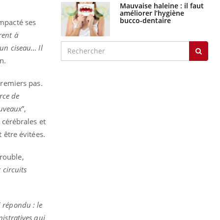
Mauvaise haleine : il faut
améliorer l’hygiène
bucco-dentaire
impacté ses
rent à
un ciseau… Il
n.
premiers pas.
orce de
ouveaux
”,
 cérébrales et
 être évitées.
rouble,
 circuits
 répondu : le
istratives qui