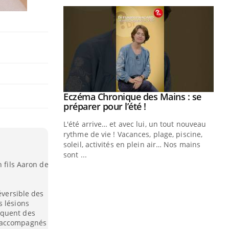
ale : et si on
Eczéma Chronique des Mains : se
Youtube
ube
Youtube
préparer pour l’été !
e diabète de type 2
L'été arrive… et avec lui, un tout nouveau
çues chez les
rythme de vie ! Vacances, plage, piscine,
ez les soignants.
soleil, activités en plein air… Nos mains
sont ...
Di
You
n fils Aaron de
Le 
nom
éversible des
dia
s lésions
défi
oquent des
t accompagnés