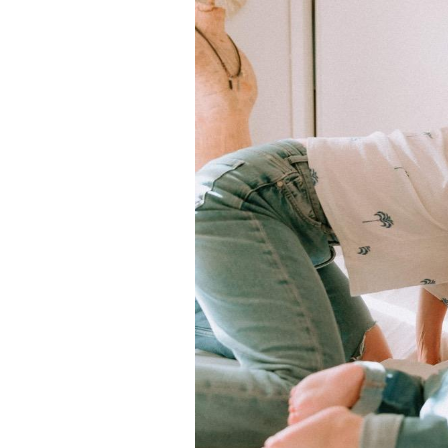
Grossesse à risque : ce jus
naturel attire l'attention
des chercheurs
Comment oublier les
écrans en vacances ?
Toujours connectés :
comment le travail
empiète de plus en plus
sur nos soirées