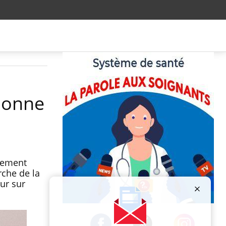
sionne
alement
rche de la
ur sur
Publicité