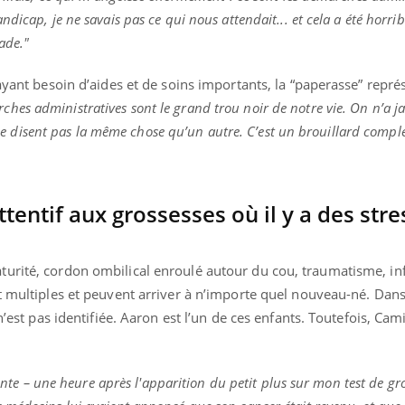
icap, je ne savais pas ce qui nous attendait... et cela a été horrible
ade."
 ayant besoin d’aides et de soins importants, la “paperasse” repr
ches administratives sont le grand trou noir de notre vie. On n’a j
s ne disent pas la même chose qu’un autre. C’est un brouillard complet
attentif aux grossesses où il y a des stre
urité, cordon ombilical enroulé autour du cou, traumatisme, in
nt multiples et peuvent arriver à n’importe quel nouveau-né. Dan
n’est pas identifiée. Aaron est l’un de ces enfants. Toutefois, Cami
ceinte – une heure après l'apparition du petit plus sur mon test de g