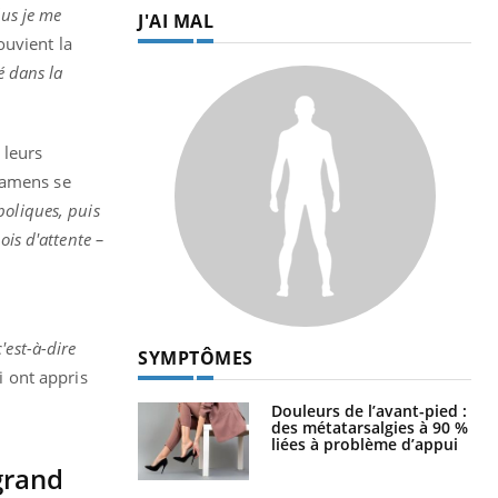
lus je me
J'AI MAL
ouvient la
é dans la
 leurs
xamens se
boliques, puis
ois d'attente –
'est-à-dire
SYMPTÔMES
i ont appris
Douleurs de l’avant-pied :
des métatarsalgies à 90 %
liées à problème d’appui
grand