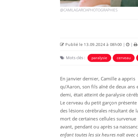
@CAMILAGARCIAPHOTOGRAPHIES
Publié le 13.09.2024 à 08h00
|
|
Eczéma Chronique des Mains :
Car
Mots clés :
paralysie
cerveau
Youtube
You
Youtube
expliquer ma maladie
pré
Il y a des sujets qui sont faciles à aborder...
Fati
En janvier dernier, Camille a appris
d'autres non ! D'un côté, poser des
mêm
qu’Aaron, son fils aîné de deux ans 
questions sur la maladie d'un proche c'est
care
montrer ...
...
demi, était atteint de paralysie céréb
Le cerveau du petit garçon présente
des lésions cérébrales résultant de l
mort de certaines cellules survenue
avant, pendant ou après sa naissan
enfant toutes les six heures naît avec 