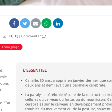
|
|
|
Commenter
ence en fer : comprendre pour
Insuline & Charge ment
Témoignage
tube
Youtube
Youtube
Yout
venir
osait en parler??
gue, irritabilité, brouillard mental ou
En 2026, l'insuline dans l
e alopécie… Les symptômes de la
reste entourée d'idées re
L'ESSENTIEL
et
nce en fer sont multiples ce qui la rend
patients comme parfois ch
rale.
Camille, 30 ans, a appris en janvier dernier que so
 donc
deux ans et demi avait une paralysie cérébrale.
a
La paralysie cérébrale résulte de la destruction irr
cellules du cerveau du fœtus ou du nourrisson. Ce
ce.
"Un
cérébrales sur le cerveau en développement prov
troubles du mouvement ou de la posture, souven
ce