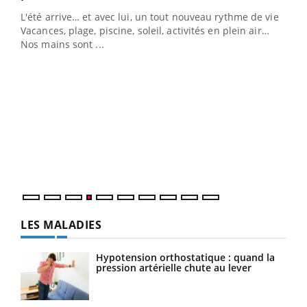
L'été arrive… et avec lui, un tout nouveau rythme de vie !
Vacances, plage, piscine, soleil, activités en plein air…
Nos mains sont ...
Dia
You
Le 
pers
ques
LES MALADIES
Hypotension orthostatique : quand la
pression artérielle chute au lever