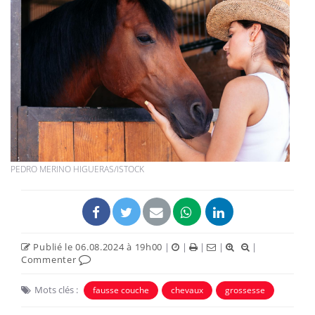
PEDRO MERINO HIGUERAS/ISTOCK
Publié le 06.08.2024 à 19h00
|
|
|
|
|
Commenter
Mots clés :
fausse couche
chevaux
grossesse