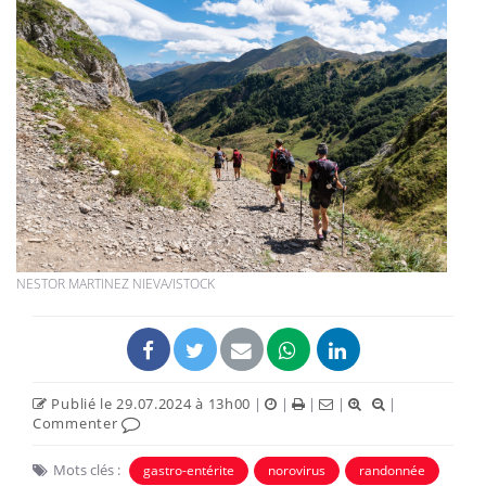
NESTOR MARTINEZ NIEVA/ISTOCK
Publié le 29.07.2024 à 13h00
|
|
|
|
|
Commenter
Mots clés :
gastro-entérite
norovirus
randonnée