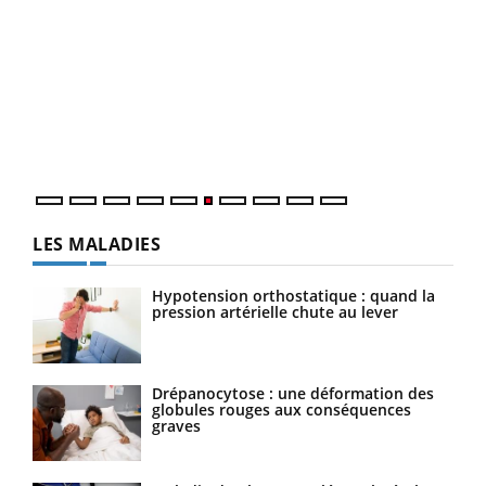
COU
You
Coup
vous
épis
LES MALADIES
Hypotension orthostatique : quand la
pression artérielle chute au lever
Drépanocytose : une déformation des
globules rouges aux conséquences
graves