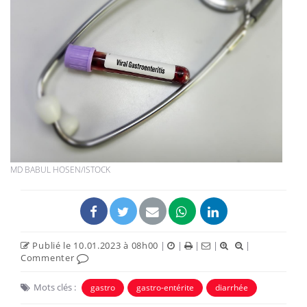
MD BABUL HOSEN/ISTOCK
Publié le 10.01.2023 à 08h00
|
|
|
|
|
Commenter
Mots clés :
gastro
gastro-entérite
diarrhée