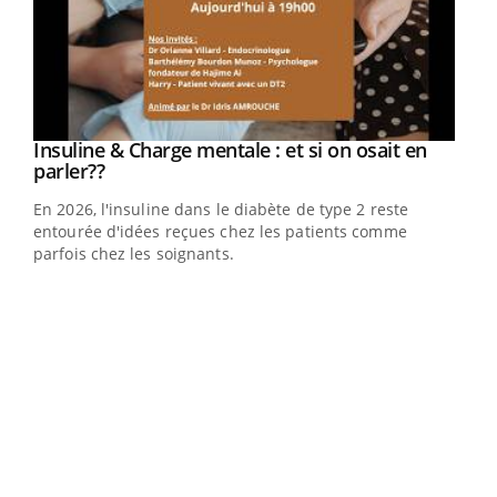
Insuline & Charge mentale : et si on osait en
Youtube
Youtube
parler??
En 2026, l'insuline dans le diabète de type 2 reste
entourée d'idées reçues chez les patients comme
parfois chez les soignants.
Youtube
Ecz
You
pour
L'ét
Vaca
Nos 