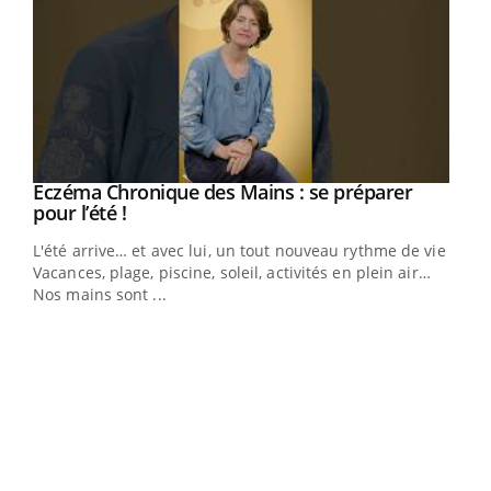
Eczéma Chronique des Mains : se préparer
Youtube
Youtube
pour l’été !
L'été arrive… et avec lui, un tout nouveau rythme de vie !
Vacances, plage, piscine, soleil, activités en plein air…
Nos mains sont ...
Dia
You
Le 
pers
ques