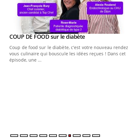
Youtube
cès
COUP DE FOOD sur le diabète
Youtube
Coup de food sur le diabète, c'est votre nouveau rendez-
 en
vous culinaire qui bouscule les idées reçues ! Dans cet
u
épisode, une ...
Qua
You
"Les
trav
DRH 