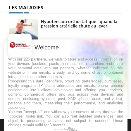
LES MALADIES
Hypotension orthostatique : quand la
pression artérielle chute au lever
Welcome
Drépanocytose : une déformation des
globules rouges aux conséquences
graves
With our 225
partners
, we wish to store and access information on
your devices (cookies, pixels in emails, etc.), combine and share
your personal data with our partners, whether collected on this
website or in our emails, already held by some of us, or obtained
Maladie de Charcot (Sclérose latérale
later, including in other contexts.
amyotrophique)
Processing this data (identifiers, browsing, preferences, purchases,
loyalty programs, IP, postal addresses and emails, phone, precise
geolocation, etc.) allows developing and offering you services,
content, commercial offers and ads across your devices and
screens (including by email, post, SMS, phone, audio, and video),
personalising them, measuring their performance, and analysing
audiences.
You can "accept all" and withdraw your consent at any time via the
"cookies" footer link
. You can also "set detailed preferences" and
object to processing activities not subject to consent. These
choices remain valid for 6 months.
powered by