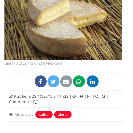
GERARD LACZ / REX FEATU/REX/SIPA
Publié le 28.10.2015 à 11h28
|
|
|
|
|
Commenter
Mots clés :
salive
alerte