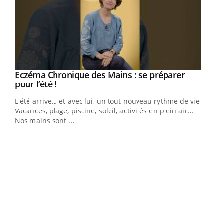
Eczéma Chronique des Mains : se préparer
Youtube
Youtube
pour l’été !
L'été arrive… et avec lui, un tout nouveau rythme de vie !
Vacances, plage, piscine, soleil, activités en plein air…
Nos mains sont ...
Dia
You
Le 
pers
ques