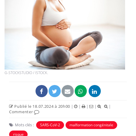
G-STOCKSTUDIO / ISTOCK.
Publié le 18.07.2024 à 20h00
|
|
|
|
|
Commenter
Mots clés :
SARS-CoV-2
malformation congénitale
risque