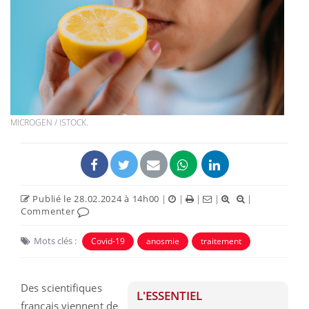
MICROGEN / ISTOCK.
Publié le 28.02.2024 à 14h00
|
|
|
|
|
Commenter
Mots clés :
Covid-19
anosmie
traitement
Des scientifiques
L'ESSENTIEL
français viennent de