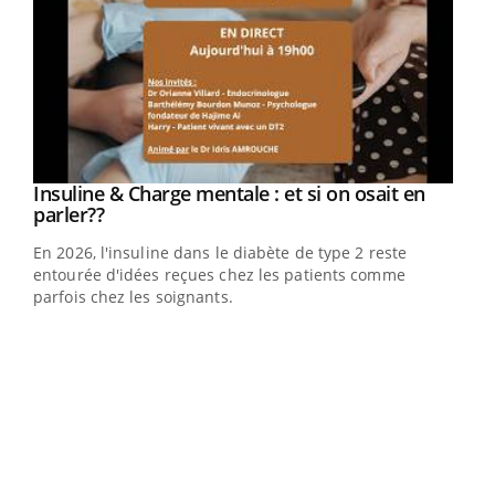
Insuline & Charge mentale : et si on osait en
Youtube
Youtube
parler??
En 2026, l'insuline dans le diabète de type 2 reste
entourée d'idées reçues chez les patients comme
parfois chez les soignants.
Eczéma Chronique des Mains : se préparer
Dia
Youtube
You
Youtube
pour l’été !
Le 
pers
ques