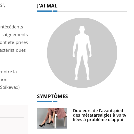
S",
J'AI MAL
antécédents
ur saignements
ont été prises
actéristiques
ontre la
tion
 Spikevax)
SYMPTÔMES
Douleurs de l’avant-pied :
des métatarsalgies à 90 %
liées à problème d’appui