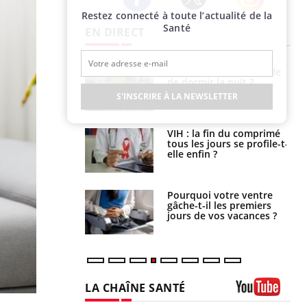
Restez connecté à toute l’actualité de la
Twitter
Facebook
Instagram
Santé
EN DIRECT
unya, dengue,
La sieste empêche-t-elle
e : que se passe-
de dormir la nuit ?
s le sud de la
S'INSCRIRE À LA NEWSLETTER
icaments GLP-1
VIH : la fin du comprimé
t-ils aussi les os
tous les jours se profile-t-
elle enfin ?
alovirus : ce qui
Pourquoi votre ventre
ans la prise en
gâche-t-il les premiers
des femmes
jours de vos vacances ?
es
LA CHAÎNE SANTÉ
Youtube