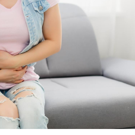
Comment oublier les
Chikung
écrans en vacances ?
West Nil
t-il dan
France ?
Toujours connectés :
Les méd
comment le travail
protègen
empiète de plus en plus
?
sur nos soirées
Cancer colorectal : une
Cytomég
stratégie simple aurait
change d
changé la donne au Pays
charge 
basque
enceint