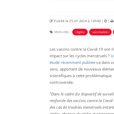
Publié le 25.01.2024 à 13h00
|
|
Mots clés :
règles
vaccination
Eczéma Chronique des Mains :
Car
Youtube
You
Les vaccins contre la Covid-19 ont-il
Youtube
expliquer ma maladie
pré
impact sur les cycles menstruels ?
U
Il y a des sujets qui sont faciles à aborder...
Fati
étude récemment publiée
va dans c
d'autres non ! D'un côté, poser des
mêm
sens, apportant de nouveaux éléme
questions sur la maladie d'un proche c'est
care
scientifiques à cette problématique
montrer ...
...
controversée.
"Dans le cadre du dispositif de survei
renforcée des vaccins contre la Covid-
des cas de troubles menstruels (retar
règles, absence de règles et saigneme