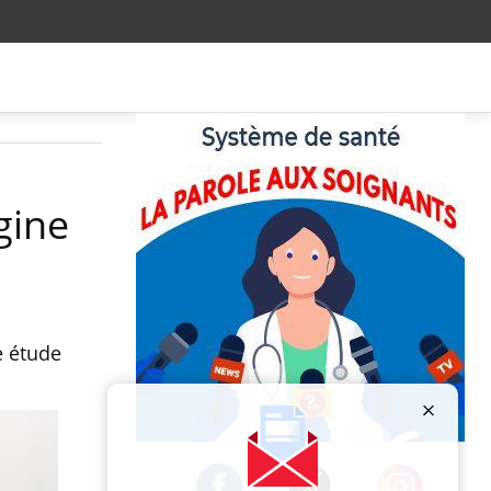
gine
e étude
Publicité