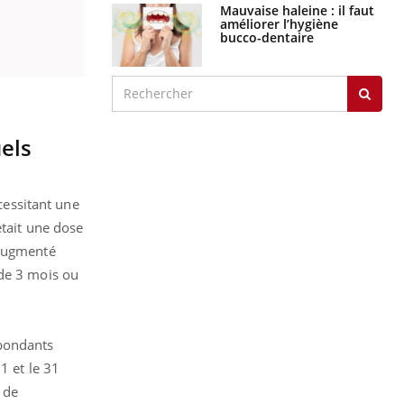
Mauvaise haleine : il faut
améliorer l’hygiène
bucco-dentaire
els
essitant une
était une dose
 augmenté
 de 3 mois ou
abondants
1 et le 31
 de