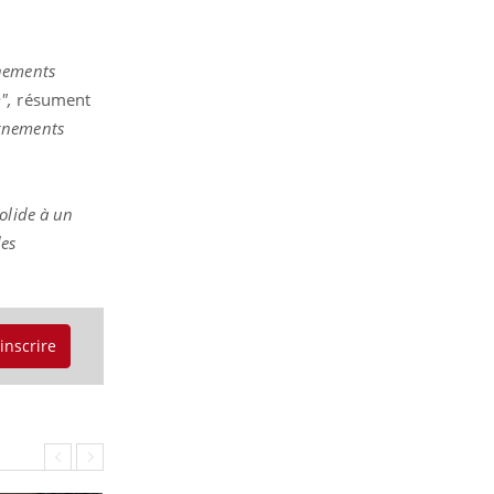
gnements
",
résument
ignements
olide à un
des
'inscrire