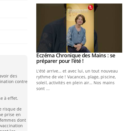
ale : et si on
Eczéma Chronique des Mains : se
Youtube
ube
Youtube
préparer pour l’été !
e diabète de type 2
L'été arrive… et avec lui, un tout nouveau
avoir des
çues chez les
rythme de vie ! Vacances, plage, piscine,
ination contre
ez les soignants.
soleil, activités en plein air… Nos mains
sont ...
Di
You
e à effet.
Le 
e risque de
nom
e prise en
dia
s femmes dont
défi
ovaccination