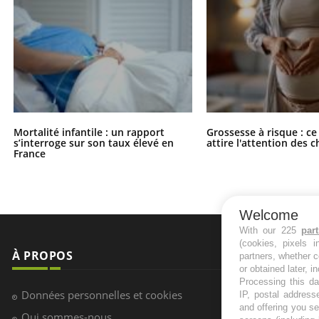
Mortalité infantile : un rapport
Grossesse à risque : ce
s’interroge sur son taux élevé en
attire l'attention des 
France
Welcome
With our 225
par
(cookies, pixels 
À PROPOS
NEWSLETT
partners, whether c
or obtained later, i
Processing this da
Recevez toute
Données personnelles et cookies
IP, postal address
infos santé
and offering you s
Qui sommes-nous