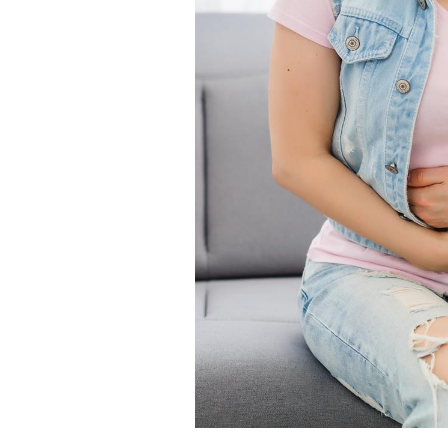
Hantavirus : un cas
détecté chez un touriste
en France
Mortalité infantile : un
rapport s’interroge sur
son taux élevé en France
Grossesse à risque : ce jus
naturel attire l'attention
des chercheurs