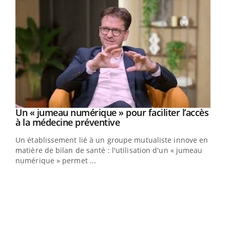
Un « jumeau numérique » pour faciliter l’accès
Youtube
Youtube
à la médecine préventive
Un établissement lié à un groupe mutualiste innove en
e
matière de bilan de santé : l'utilisation d'un « jumeau
numérique » permet ...
COU
You
Coup
vous