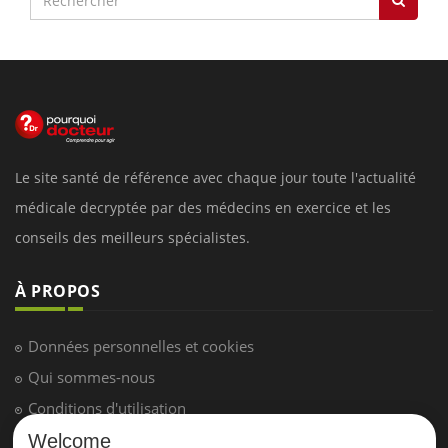
Le site santé de référence avec chaque jour toute l'actualité
médicale decryptée par des médecins en exercice et les
conseils des meilleurs spécialistes.
À PROPOS
Données personnelles et cookies
Qui sommes-nous
Conditions d'utilisation
Plan du site
Welcome