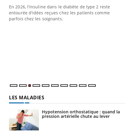
En 2026, l'insuline dans le diabète de type 2 reste
entourée d'idées reçues chez les patients comme
parfois chez les soignants.
Ecz
You
pour
L'ét
Vaca
Nos 
LES MALADIES
Hypotension orthostatique : quand la
pression artérielle chute au lever