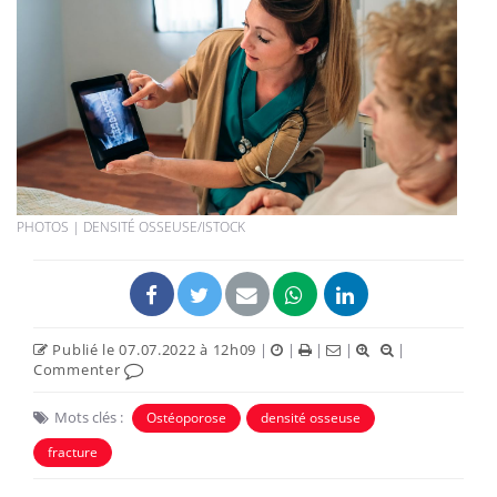
PHOTOS | DENSITÉ OSSEUSE/ISTOCK
Publié le 07.07.2022 à 12h09
|
|
|
|
|
Commenter
Mots clés :
Ostéoporose
densité osseuse
fracture