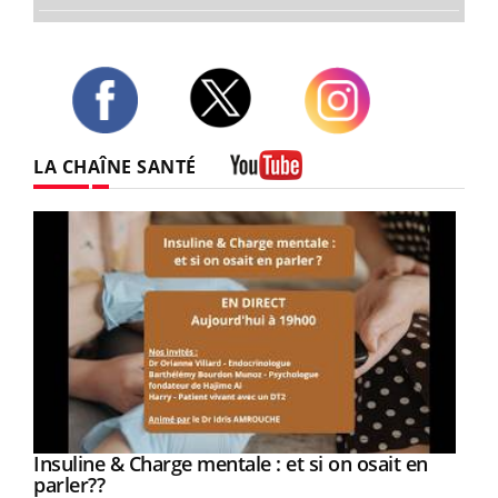
Twitter
Facebook
Instagram
LA CHAÎNE SANTÉ
Youtube
Youtube
Insuline & Charge mentale : et si on osait en
Youtube
Youtube
parler??