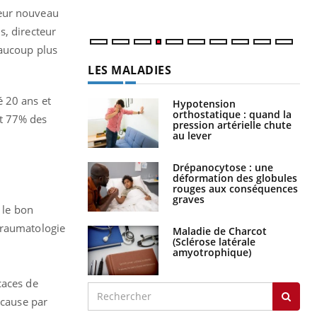
eur nouveau
s, directeur
eaucoup plus
LES MALADIES
é 20 ans et
Hypotension
orthostatique : quand la
et 77% des
pression artérielle chute
au lever
Drépanocytose : une
déformation des globules
rouges aux conséquences
graves
 le bon
traumatologie
Maladie de Charcot
(Sclérose latérale
amyotrophique)
caces de
 cause par