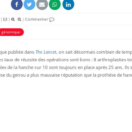
|
|
|
Commenter
génomique
ique publiée dans
The Lancet
, on sait désormais combien de temp
ence en fer : comprendre pour
Insuline & Charge ment
tube
Youtube
 taux de réussite des opérations sont bons : 8 arthroplasties to
Youtube
Yout
venir
osait en parler??
ales de la hanche sur 10 sont toujours en place après 25 ans. Ils 
gue, irritabilité, brouillard mental ou
En 2026, l'insuline dans l
hèse du genou a plus mauvaise réputation que la prothèse de ha
e alopécie… Les symptômes de la
reste entourée d'idées re
nce en fer sont multiples ce qui la rend
patients comme parfois ch