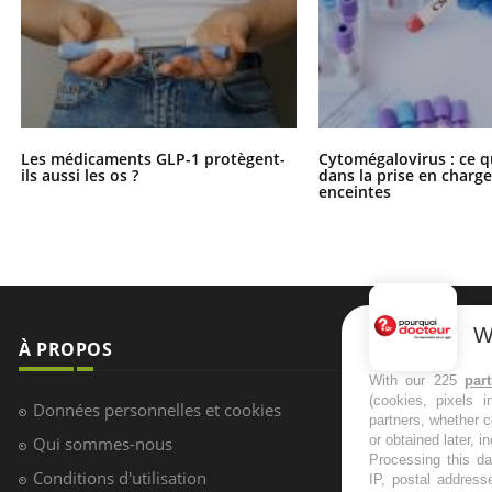
Les médicaments GLP-1 protègent-
Cytomégalovirus : ce q
ils aussi les os ?
dans la prise en char
enceintes
W
À PROPOS
NEWSLETT
With our 225
par
(cookies, pixels 
Recevez toute
Données personnelles et cookies
partners, whether c
infos santé
or obtained later, i
Qui sommes-nous
Processing this da
Conditions d'utilisation
IP, postal address