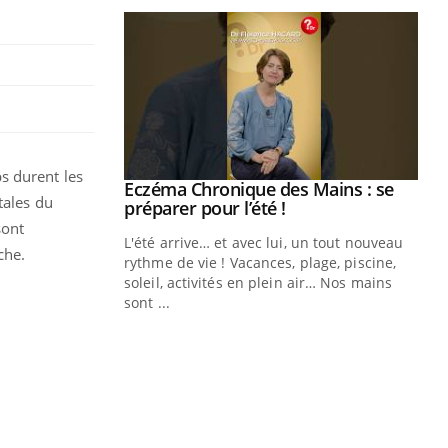
s durent les
ale : et si on
Eczéma Chronique des Mains : se
Youtube
tales du
ube
Youtube
préparer pour l’été !
sont
e diabète de type 2
L'été arrive… et avec lui, un tout nouveau
nche.
çues chez les
rythme de vie ! Vacances, plage, piscine,
ez les soignants.
soleil, activités en plein air… Nos mains
sont ...
Di
You
Le 
nom
dia
défi