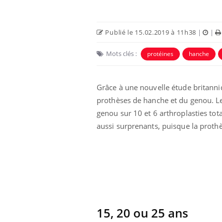
Publié le 15.02.2019 à 11h38
|
|
Mots clés :
protéines
hanche
Grâce à une nouvelle étude britann
Eczéma Chronique des Mains :
Car
Youtube
You
prothèses de hanche et du genou. Les
Youtube
expliquer ma maladie
pré
genou sur 10 et 6 arthroplasties tot
Il y a des sujets qui sont faciles à aborder...
Fati
aussi surprenants, puisque la prot
d'autres non ! D'un côté, poser des
mêm
questions sur la maladie d'un proche c'est
care
montrer ...
...
15, 20 ou 25 ans