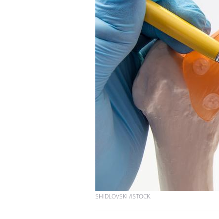
Chikungunya, dengue,
West Nile : que se passe-
t-il dans le sud de la
France ?
Les médicaments GLP-1
protègent-ils aussi les os
?
Cytomégalovirus : ce qui
change dans la prise en
charge des femmes
enceintes
SHIDLOVSKI /ISTOCK.