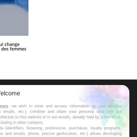
La sieste empêche-t-elle de dormir
ui change
la nuit ?
ge des femmes
elcome
ER
tners
, we wish to store and access information on your devices
in emails, etc.), combine and share your personal data with our
s les semaines les meilleures
ollected on this website or in our emails, already held by some of us,
ncluding in other contexts.
ta (identifiers, browsing, preferences, purchases, loyalty programs,
es and emails, phone, precise geolocation, etc.) allows developing