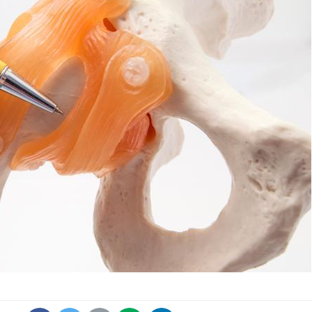
La sieste empêche-t-elle
Fortes c
de dormir la nuit ?
pourquo
noyade g
VIH : la fin du comprimé
Le Viagr
tous les jours se profile-t-
freiner 
elle enfin ?
cancer ?
Pourquoi votre ventre
Pourquo
gâche-t-il les premiers
de prot
jours de vos vacances ?
finalem