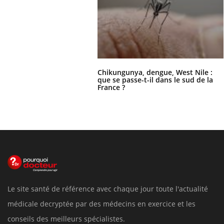
Chikungunya, dengue, West Nile :
que se passe-t-il dans le sud de la
France ?
Le site santé de référence avec chaque jour toute l'actualité
médicale decryptée par des médecins en exercice et les
conseils des meilleurs spécialistes.