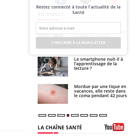
Restez connecté à toute l’actualité de la
Twitter
Facebook
Instagram
Santé
EN DIRECT
haleurs :
Grossesse et chaleur : ce
i le risque de
que dit la science
rimpe-t-il ?
S'INSCRIRE À LA NEWSLETTER
a pourrait-il
Le smartphone nuit-il à
la propagation du
l'apprentissage de la
lecture ?
i manger moins
Mordue par une tique en
éines pourrait
vacances, elle reste dans
ent être bénéfique
le coma pendant 42 jours
LA CHAÎNE SANTÉ
Youtube