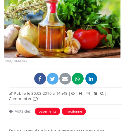
INAQUIM/PIX5
Publié le 30.03.2016 à 14h48
|
|
|
|
|
Commenter
Mots clés :
ossements
fractionné
Et une vertu de plus à ajouter au catalogue des