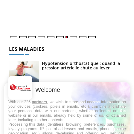
Dans
vous
quot
LES MALADIES
Hypotension orthostatique : quand la
pression artérielle chute au lever
Welcome
Drépanocytose : une déformation des
globules rouges aux conséquences
graves
With our 225
partners
, we wish to store and access information on
your devices (cookies, pixels in emails, etc.), combine and share
your personal data with our partners, whether collected on this
website or in our emails, already held by some of us, or obtained
Maladie de Charcot (Sclérose latérale
later, including in other contexts.
amyotrophique)
Processing this data (identifiers, browsing, preferences, purchases,
loyalty programs, IP, postal addresses and emails, phone, precise
geolocation, etc.) allows developing and offering you services,