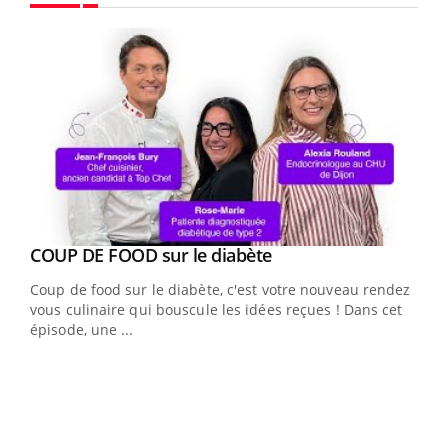
Youtube
Youtube
Yout
COUP DE FOOD sur le diabète
Quand l’entreprise mise sur le bien être global
Youtube
Youtube
Coup de food sur le diabète, c'est votre nouveau rendez-
"Les rendez-vous de la santé et de la qualité de vie au
vous culinaire qui bouscule les idées reçues ! Dans cet
travail" de Pourquoi Docteur reçoivent Régis Blugeon,
épisode, une ...
DRH et directeur ...
Ecz
You
(3/3