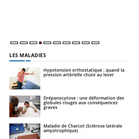
Le 
pers
ques
LES MALADIES
Hypotension orthostatique : quand la
pression artérielle chute au lever
Drépanocytose : une déformation des
globules rouges aux conséquences
graves
Maladie de Charcot (Sclérose latérale
amyotrophique)