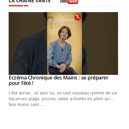
LA CHAÎNE SANTÉ
Youtube
Eczéma Chronique des Mains : se préparer
Youtube
Youtube
pour l’été !
L'été arrive… et avec lui, un tout nouveau rythme de vie !
Vacances, plage, piscine, soleil, activités en plein air…
Nos mains sont ...
Dia
You