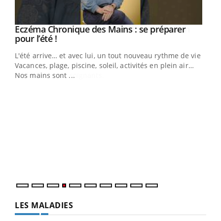
Eczéma Chronique des Mains : se préparer
Youtube
Youtube
pour l’été !
L'été arrive… et avec lui, un tout nouveau rythme de vie !
Vacances, plage, piscine, soleil, activités en plein air…
Nos mains sont ...
Dia
You
Le 
pers
ques
LES MALADIES