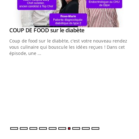
Youtube
cès
COUP DE FOOD sur le diabète
Youtube
Coup de food sur le diabète, c'est votre nouveau rendez-
 en
vous culinaire qui bouscule les idées reçues ! Dans cet
u
épisode, une ...
Qua
You
"Les
trav
DRH 