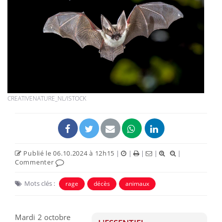
CREATIVENATURE_NL/ISTOCK
Publié le 06.10.2024 à 12h15
|
|
|
|
|
Commenter
Mots clés :
rage
décès
animaux
Mardi 2 octobre