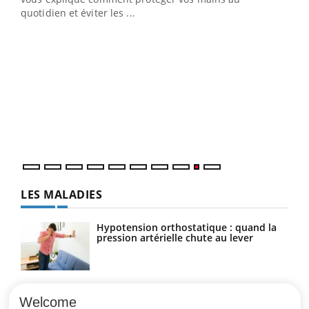
quotidien et éviter les ...
Ecz
You
(2/3
Une 
une 
une i
LES MALADIES
Hypotension orthostatique : quand la
pression artérielle chute au lever
Drépanocytose : une déformation des
globules rouges aux conséquences
Welcome