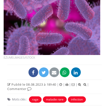
EZUMELMAGES/ISTOCK
Publié le 08.08.2023 à 18h40
|
|
|
|
|
Commenter
Mots clés :
rage
maladie rare
infection