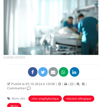
SUDOK1/ISTOCK
Publié le 05.10.2024 à 12h00
|
|
|
|
|
Commenter
Mots clés :
choc anaphylactique
réaction allergique
décès