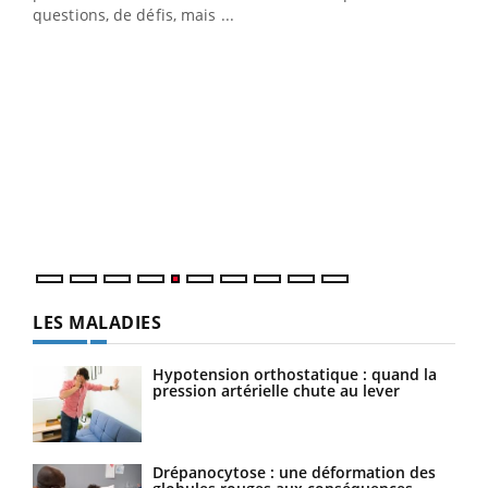
…
questions, de défis, mais ...
Un 
You
à l
Un é
mati
numé
LES MALADIES
Hypotension orthostatique : quand la
pression artérielle chute au lever
Drépanocytose : une déformation des