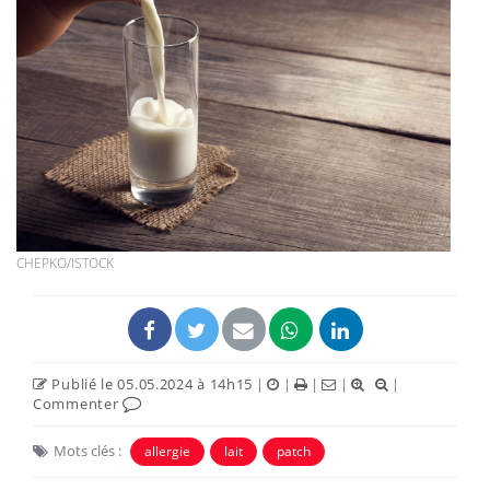
CHEPKO/ISTOCK
Publié le 05.05.2024 à 14h15
|
|
|
|
|
Commenter
Mots clés :
allergie
lait
patch