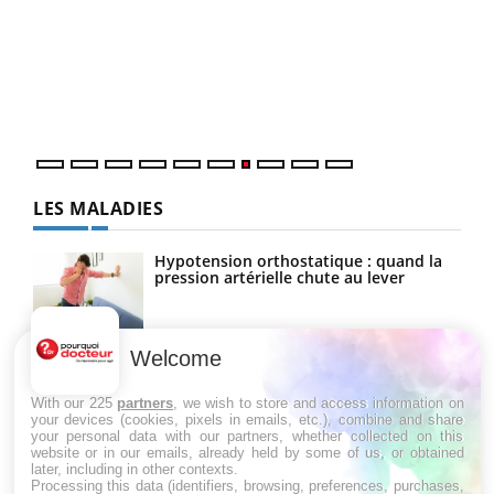
Ecz
You
(3/3
Dans
vous
quot
LES MALADIES
Hypotension orthostatique : quand la
pression artérielle chute au lever
Welcome
Drépanocytose : une déformation des
globules rouges aux conséquences
graves
With our 225
partners
, we wish to store and access information on
your devices (cookies, pixels in emails, etc.), combine and share
your personal data with our partners, whether collected on this
website or in our emails, already held by some of us, or obtained
Maladie de Charcot (Sclérose latérale
later, including in other contexts.
amyotrophique)
Processing this data (identifiers, browsing, preferences, purchases,