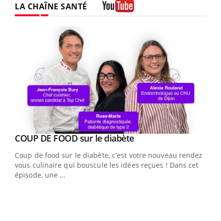
LA CHAÎNE SANTÉ
Youtube
Youtube
Yout
COUP DE FOOD sur le diabète
Quand l’entreprise mise sur le bien être global
Youtube
Youtube
Coup de food sur le diabète, c'est votre nouveau rendez-
"Les rendez-vous de la santé et de la qualité de vie au
vous culinaire qui bouscule les idées reçues ! Dans cet
travail" de Pourquoi Docteur reçoivent Régis Blugeon,
épisode, une ...
DRH et directeur ...