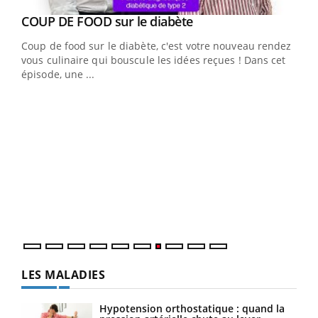
Youtube
cès
COUP DE FOOD sur le diabète
Youtube
Coup de food sur le diabète, c'est votre nouveau rendez-
 en
vous culinaire qui bouscule les idées reçues ! Dans cet
u
épisode, une ...
Qua
You
"Les
trav
DRH 
LES MALADIES
Hypotension orthostatique : quand la