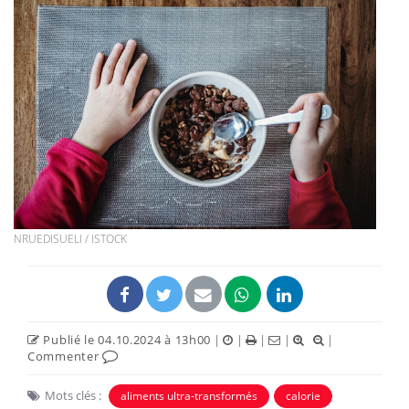
NRUEDISUELI / ISTOCK
Publié le 04.10.2024 à 13h00
|
|
|
|
|
Commenter
Mots clés :
aliments ultra-transformés
calorie