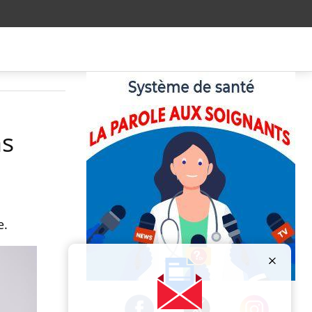
ns
e.
Publicité