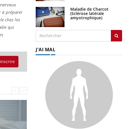
 nerveux
Maladie de Charcot
r à préparer
(Sclérose latérale
amyotrophique)
le chez les
adie qui
es
J'AI MAL
'inscrire