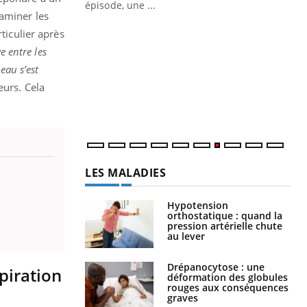
épisode, une ...
xaminer les
Quand l’entreprise mise sur le bien
Ec
Youtube
You
ticulier après
Youtube
être global
quo
ve entre les
"Les rendez-vous de la santé et de la
Dan
eau s’est
qualité de vie au travail" de Pourquoi
der
eurs. Cela
Docteur reçoivent Régis Blugeon, DRH et
com
directeur ...
et é
LES MALADIES
Hypotension
orthostatique : quand la
pression artérielle chute
au lever
Drépanocytose : une
piration
déformation des globules
rouges aux conséquences
graves