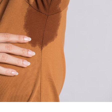
Pourquoi manger moins
de protéines pourrait
finalement être bénéfique
Grossesse et chaleur : ce
que dit la science
Le smartphone nuit-il à
l'apprentissage de la
lecture ?