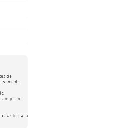
cès de
u sensible.
de
transpirent
maux liés à la