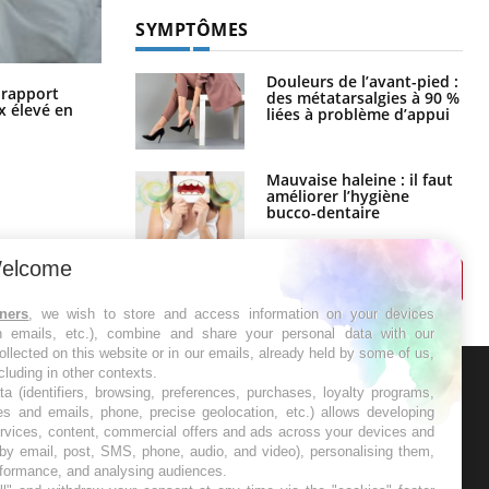
SYMPTÔMES
Douleurs de l’avant-pied :
Grossesse à risque : ce jus naturel
n rapport
des métatarsalgies à 90 %
attire l'attention des chercheurs
x élevé en
liées à problème d’appui
Mauvaise haleine : il faut
améliorer l’hygiène
bucco-dentaire
elcome
tners
, we wish to store and access information on your devices
in emails, etc.), combine and share your personal data with our
ollected on this website or in our emails, already held by some of us,
ncluding in other contexts.
ta (identifiers, browsing, preferences, purchases, loyalty programs,
ER
es and emails, phone, precise geolocation, etc.) allows developing
ervices, content, commercial offers and ads across your devices and
 by email, post, SMS, phone, audio, and video), personalising them,
s les semaines les meilleures
rformance, and analysing audiences.