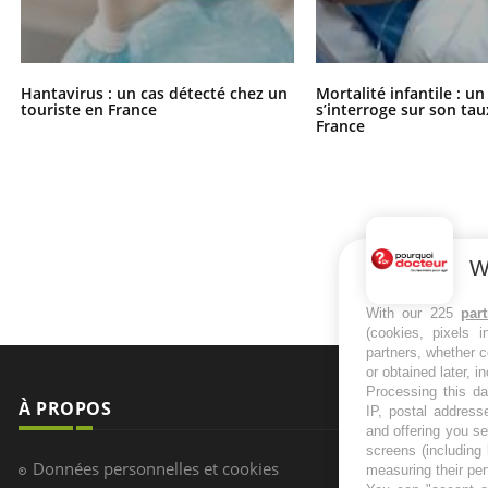
Hantavirus : un cas détecté chez un
Mortalité infantile : u
touriste en France
s’interroge sur son tau
France
W
With our 225
par
(cookies, pixels 
partners, whether c
or obtained later, i
Processing this da
À PROPOS
NEWSLETT
IP, postal address
and offering you s
screens (including
Recevez toute
Données personnelles et cookies
measuring their pe
infos santé