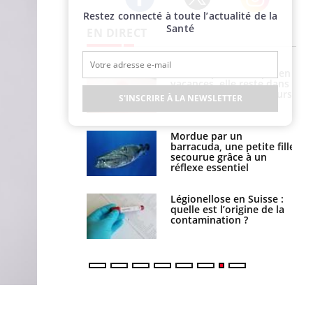
Restez connecté à toute l’actualité de la
Twitter
Facebook
Instagram
Santé
EN DIRECT
Mordue par une tique en
Allergies alimentaires :
vacances, elle reste dans
une nouvelle arme contre
le coma pendant 42 jours
les réactions sévères
S'INSCRIRE À LA NEWSLETTER
Mordue par un
Comment gérer le
barracuda, une petite fille
sommeil des enfants en
secourue grâce à un
vacances ?
réflexe essentiel
Légionellose en Suisse :
Bilan prévention : ce que
quelle est l’origine de la
les kinés pourront
contamination ?
bientôt faire