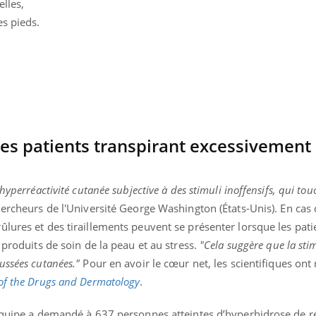
elles,
es pieds.
es patients transpirant excessivement 
hyperréactivité cutanée subjective à des stimuli inoffensifs, qui to
ercheurs de l'Université George Washington (États-Unis). En cas
lures et des tiraillements peuvent se présenter lorsque les pati
 produits de soin de la peau et au stress.
"Cela suggère que la sti
« jumeau numérique » pour
tube
ussées cutanées."
Pour en avoir le cœur net, les scientifiques ont 
iliter l’accès à la médecine
Youtube
ventive
 of the Drugs and Dermatology
.
établissement lié à un groupe
’équipe a demandé à 637 personnes atteintes d’hyperhidrose de 