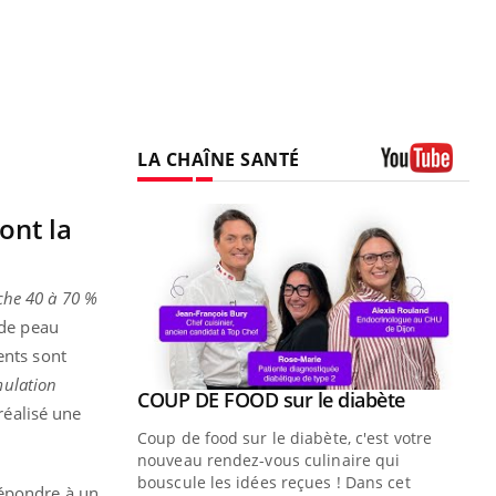
LA CHAÎNE SANTÉ
Youtube
ont la
uche 40 à 70 %
 de peau
ents sont
mulation
Youtube
COUP DE FOOD sur le diabète
Youtube
réalisé une
Coup de food sur le diabète, c'est votre
nouveau rendez-vous culinaire qui
bouscule les idées reçues ! Dans cet
répondre à un