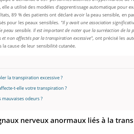
ualiste innove en matière de bilan de
, elle a utilisé des modèles d'apprentissage automatique pour e
é : l'utilisation d'un « jumeau
érique » permet ...
tats, 89 % des patients ont déclaré avoir la peau sensible, en par
sés pour les peaux sensibles.
"Il y avait une association significati
e peau sensible. Il est important de noter que la surréaction de la p
s et non affectés par la transpiration excessive",
ont précisé les aut
 la cause de leur sensibilité cutanée.
r la transpiration excessive ?
fecte-t-elle votre transpiration ?
es mauvaises odeurs ?
ignaux nerveux anormaux liés à la trans