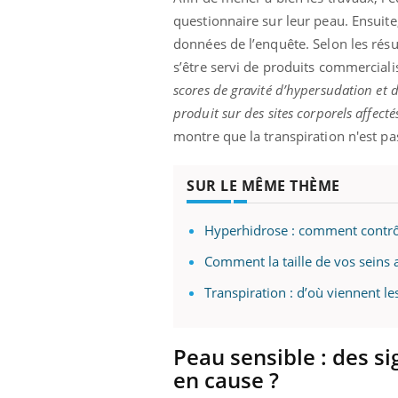
mut
air… Nos mains
défis, mais ...
questionnaire sur leur peau. Ensuite
sant
num
données de l’enquête. Selon les résul
s’être servi de produits commerciali
scores de gravité d’hypersudation et d
produit sur des sites corporels affecté
montre que la transpiration n'est pas
SUR LE MÊME THÈME
Hyperhidrose : comment contrôle
Comment la taille de vos seins af
Transpiration : d’où viennent l
Peau sensible : des s
en cause ?