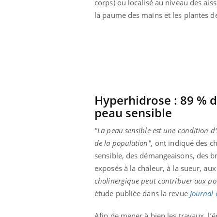
corps) ou localisé au niveau des aiss
la paume des mains et les plantes d
Hyperhidrose : 89 % d
peau sensible
"La peau sensible est une condition d'
de la population",
ont indiqué des ch
sensible, des démangeaisons, des brû
exposés à la chaleur, à la sueur, aux
Youtube
 Mains : se
Diabète & Ramadan 2026
Un 
Youtube
You
cholinergique peut contribuer aux po
outube
fac
Le Ramadan approche, et, pour de
pré
étude publiée dans la revue
Journal
un tout nouveau
nombreuses personnes atteintes de
Un 
lage, piscine,
diabète, c'est une période de questions, de
Afin de mener à bien les travaux, l