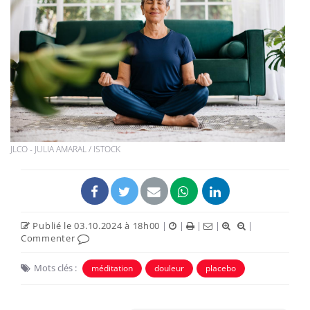
JLCO - JULIA AMARAL / ISTOCK
Publié le 03.10.2024 à 18h00
|
|
|
|
|
Commenter
Mots clés :
méditation
douleur
placebo