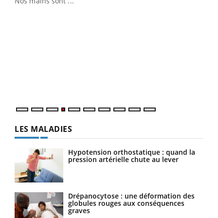
Nos mains sont ...
Dia
You
Le 
pers
ques
LES MALADIES
Hypotension orthostatique : quand la
pression artérielle chute au lever
Drépanocytose : une déformation des
globules rouges aux conséquences
graves