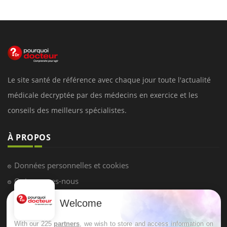
Le site santé de référence avec chaque jour toute l'actualité
médicale decryptée par des médecins en exercice et les
conseils des meilleurs spécialistes.
À PROPOS
Données personnelles et cookies
Qui sommes-nous
Conditions d'utilisation
Welcome
Plan du site
With our 225
partners
, we wish to store and access information on