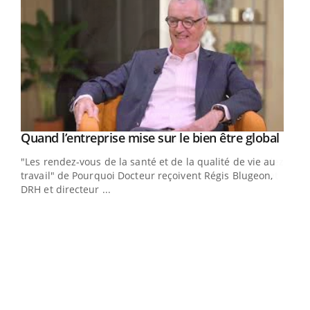
Yout
Quand l’entreprise mise sur le bien être global
Youtube
ndez-
"Les rendez-vous de la santé et de la qualité de vie au
cet
travail" de Pourquoi Docteur reçoivent Régis Blugeon,
DRH et directeur ...
Ecz
You
(3/3
Dans
vous