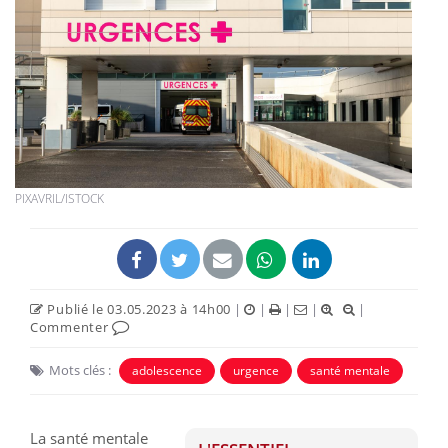
PIXAVRIL/ISTOCK
Publié le 03.05.2023 à 14h00
|
|
|
|
|
Commenter
Mots clés :
adolescence
urgence
santé mentale
La santé mentale