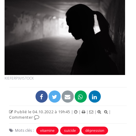
KIEFERPIX/ISTOCK
Publié le 04.10.2022 à 19h45
|
|
|
|
|
Commenter
Mots clés :
vitamine
suicide
dépression