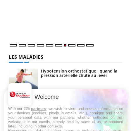
Yout
Quand l’entreprise mise sur le bien être global
Ecz
Youtube
You
(3/3
"Les rendez-vous de la santé et de la qualité de vie au
Dans
travail" de Pourquoi Docteur reçoivent Régis Blugeon,
vous
DRH et directeur ...
quot
LES MALADIES
Hypotension orthostatique : quand la
pression artérielle chute au lever
Welcome
Drépanocytose : une déformation des
globules rouges aux conséquences
graves
With our 225
partners
, we wish to store and access information on
your devices (cookies, pixels in emails, etc.), combine and share
your personal data with our partners, whether collected on this
website or in our emails, already held by some of us, or obtained
Maladie de Charcot (Sclérose latérale
later, including in other contexts.
amyotrophique)
Processing this data (identifiers, browsing, preferences, purchases,