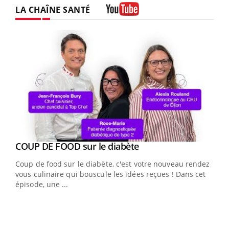
LA CHAÎNE SANTÉ
Youtube
Youtube
COUP DE FOOD sur le diabète
Youtube
Coup de food sur le diabète, c'est votre nouveau rendez-
vous culinaire qui bouscule les idées reçues ! Dans cet
épisode, une ...