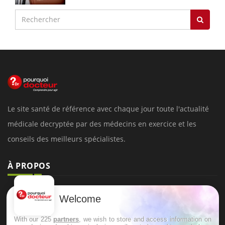
Le site santé de référence avec chaque jour toute l'actualité
médicale decryptée par des médecins en exercice et les
conseils des meilleurs spécialistes.
À PROPOS
Données personnelles et cookies
Welcome
Qui sommes-nous
With our 225
partners
, we wish to store and access information on
Conditions d'utilisation