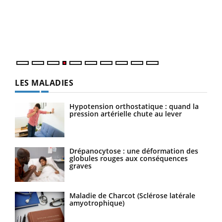
Le 
pers
ques
LES MALADIES
Hypotension orthostatique : quand la
pression artérielle chute au lever
Drépanocytose : une déformation des
globules rouges aux conséquences
graves
Maladie de Charcot (Sclérose latérale
amyotrophique)