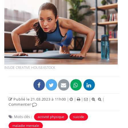
INSIDE CREATIVE HOUSE/ISTOCK
Publié le 21.03.2023 à 11h00
|
|
|
|
|
Commenter
Mots clés :
activité physique
suicide
maladie mentale