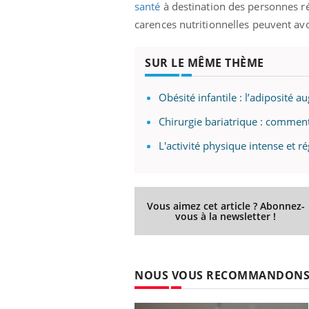
santé
à destination des personnes 
carences nutritionnelles peuvent av
SUR LE MÊME THÈME
ale : et si on
Eczéma Chronique des Mains : se
Dia
Youtube
You
ube
Youtube
préparer pour l’été !
Le 
Obésité infantile : l’adiposité 
 diabète de type 2
L'été arrive… et avec lui, un tout nouveau
nom
ues chez les
rythme de vie ! Vacances, plage, piscine,
diab
Chirurgie bariatrique : comment
ez les soignants.
soleil, activités en plein air… Nos mains
défi
sont ...
L'activité physique intense et r
Vous aimez cet article ? Abonnez-
vous à la newsletter !
NOUS VOUS RECOMMANDON