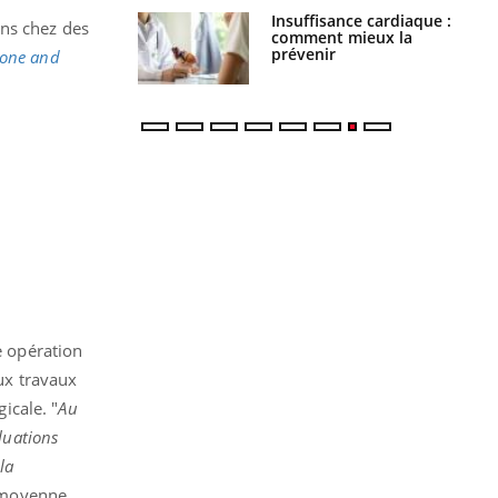
uel est ce
Insuffisance cardiaque :
ons chez des
ent autorisé aux
comment mieux la
is ?
prévenir
Bone and
e opération
aux travaux
icale. "
Au
luations
la
n moyenne