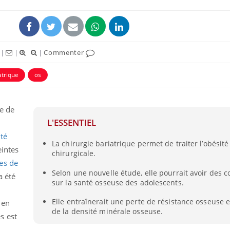
|
|
|
Commenter
atrique
os
e de
L'ESSENTIEL
ité
La chirurgie bariatrique permet de traiter l’obésit
Mordue par un
Comment
eintes
chirurgicale.
barracuda, une petite fille
sommeil
secourue grâce à un
vacance
es de
réflexe essentiel
Selon une nouvelle étude, elle pourrait avoir des
a été
sur la santé osseuse des adolescents.
Légionellose en Suisse :
Bilan pr
quelle est l’origine de la
les kiné
Elle entraînerait une perte de résistance osseuse 
 en
contamination ?
bientôt 
de la densité minérale osseuse.
s est