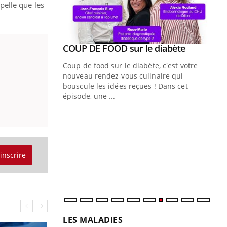
ppelle que les
Youtube
ue » pour
COUP DE FOOD sur le diabète
Youtube
médecine
Coup de food sur le diabète, c'est votre
nouveau rendez-vous culinaire qui
n groupe
bouscule les idées reçues ! Dans cet
ière de bilan de
épisode, une ...
« jumeau
Qu
You
êtr
"Le
qua
'inscrire
Doc
dir
LES MALADIES