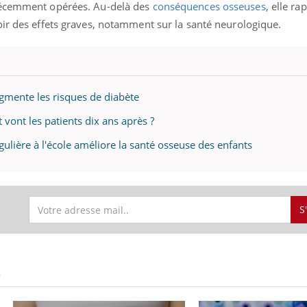
récemment opérées. Au-delà des
conséquences osseuses
, elle ra
oir des effets graves, notamment sur la santé neurologique.
Youtube
bète & Ramadan 2026
Un « jumeau numériq
tube
Youtube
faciliter l’accès à la 
Ramadan approche, et, pour de
Youtube
préventive
augmente les risques de diabète
breuses personnes atteintes de
Un établissement lié à u
ète, c'est une période de questions, de
 vont les patients dix ans après ?
mutualiste innove en mat
s, mais ...
santé : l'utilisation d'un 
égulière à l'école améliore la santé osseuse des enfants
numérique » permet ...
S
S