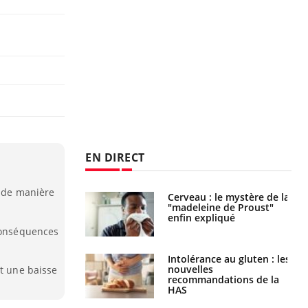
EN DIRECT
é de manière
 gérer le
Cerveau : le mystère de la
 des enfants en
"madeleine de Proust"
s ?
enfin expliqué
 conséquences
évention : ce que
Intolérance au gluten : les
s pourront
nouvelles
et une baisse
faire
recommandations de la
HAS