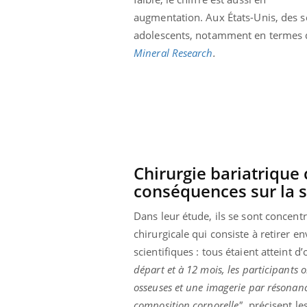
i manger moins
Mordue par une tique en
augmentation. Aux États-Unis, des s
ines pourrait
vacances, elle reste dans
nt être bénéfique
le coma pendant 42 jours
adolescents, notamment en termes
Mineral Research
.
Chirurgie bariatrique 
conséquences sur la 
Dans leur étude, ils se sont concent
chirurgicale qui consiste à retirer e
scientifiques : tous étaient atteint d
départ et à 12 mois, les participants
osseuses et une imagerie par résonanc
composition corporelle"
, précisent l