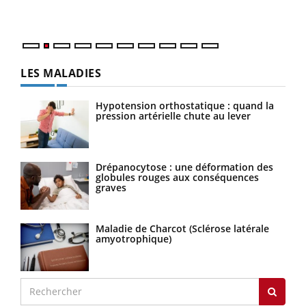
parfois chez les soignants.
Nos 
LES MALADIES
Hypotension orthostatique : quand la
pression artérielle chute au lever
Drépanocytose : une déformation des
globules rouges aux conséquences
graves
Maladie de Charcot (Sclérose latérale
amyotrophique)