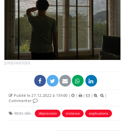
JUYOCHI/ISTOCK
Publié le 27.12.2022 à 15h00
|
|
|
|
|
Commenter
Mots clés :
dépression
tristesse
explications