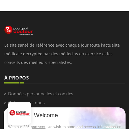
Le site santé de référence avec chaque jour toute l'actualité
médicale decryptée par des médecins en exercice et les
conseils des meilleurs spécialistes.
À PROPOS
Données personnelles et cookies
Qui sommes-nous
Conditions d'utilisation
Welcome
Plan du site
With our 225
partners
, we wish to store and access information on