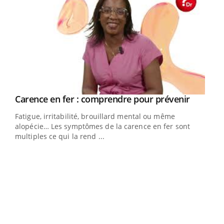
Youtube
Carence en fer : comprendre pour prévenir
Youtube
Fatigue, irritabilité, brouillard mental ou même
alopécie… Les symptômes de la carence en fer sont
multiples ce qui la rend ...
Insuline & Charge mentale : et si on osait en
Ecz
Youtube
You
Youtube
parler??
pour
En 2026, l'insuline dans le diabète de type 2 reste
L'ét
entourée d'idées reçues chez les patients comme
Vaca