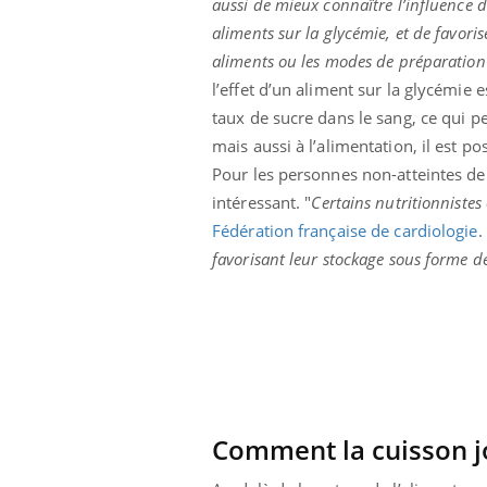
aussi de mieux connaître l’influence d
Grossesse à risque : ce jus
aliments sur la glycémie, et de favorise
naturel attire l'attention
des chercheurs
aliments ou les modes de préparation 
l’effet d’un aliment sur la glycémie 
taux de sucre dans le sang, ce qui p
mais aussi à l’alimentation, il est po
Pour les personnes non-atteintes de 
intéressant. "
Certains nutritionnistes
Fédération française de cardiologie
.
favorisant leur stockage sous forme de
Comment la cuisson jo