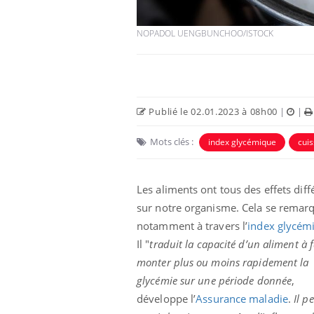
NOPADOL UENGBUNCHOO/ISTOCK
Publié le 02.01.2023 à 08h00
|
|
Mots clés :
index glycémique
cui
Les aliments ont tous des effets diff
Hantavirus : un cas
sur notre organisme. Cela se remar
détecté chez un touriste
en France
notamment à travers l’
index glycém
Il "
traduit la capacité d’un aliment à f
monter plus ou moins rapidement la
Mortalité infantile : un
rapport s’interroge sur
glycémie
sur une période donnée
,
son taux élevé en France
développe l’
Assurance maladie
.
Il p