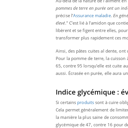
Au-delà de la nature de l’aliment en
pommes de terre en purée ont un index
précise l’
Assurance maladie
.
En géné
élevé
." C’est lié à l’amidon que cont
libèrent et se figent entre elles, po
transformer plus rapidement ces mo
Ainsi, des pâtes cuites al dente, ont
Pour la pomme de terre, la cuisson à
65, contre 95 lorsqu’elle est cuite 
aussi. Écrasée en purée, elle aura 
Indice glycémique : é
Si certains
produits
sont à cuire obl
Cela permet généralement de limiter 
la manière la plus saine de consomm
glycémique de 47, contre 16 pour des 