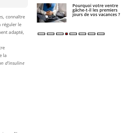
alovirus : ce qui
Pourquoi votre ventre
ans la prise en
gâche-t-il les premiers
des femmes
jours de vos vacances ?
s, connaître
es
 réguler le
ment adapté,
tre
e la
on d’insuline