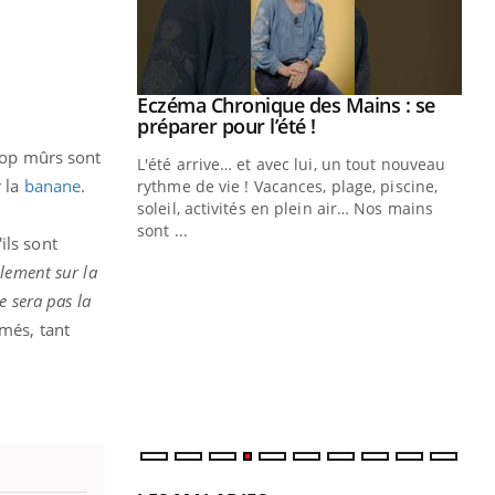
ale : et si on
Eczéma Chronique des Mains : se
Youtube
ube
Youtube
préparer pour l’été !
trop mûrs sont
e diabète de type 2
L'été arrive… et avec lui, un tout nouveau
r la
banane
.
çues chez les
rythme de vie ! Vacances, plage, piscine,
ez les soignants.
soleil, activités en plein air… Nos mains
sont ...
ils sont
Di
You
alement sur la
Le 
e sera pas la
nom
més, tant
dia
défi