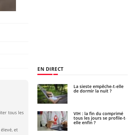
EN DIRECT
unya, dengue,
La sieste empêche-t-elle
e : que se passe-
de dormir la nuit ?
s le sud de la
ter tous les
icaments GLP-1
VIH : la fin du comprimé
t-ils aussi les os
tous les jours se profile-t-
elle enfin ?
élevé, et