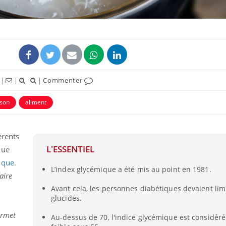
|
|
|
Commenter
sson
aliment
érents
Comment oublier les
Chikung
L'ESSENTIEL
que
écrans en vacances ?
West Nil
t-il dan
ique
.
France ?
L’index glycémique a été mis au point en 1981.
aire
Avant cela, les personnes diabétiques devaient limi
Toujours connectés :
Les méd
comment le travail
protègen
glucides.
empiète de plus en plus
?
sur nos soirées
ermet
Au-dessus de 70, l'indice glycémique est considéré 