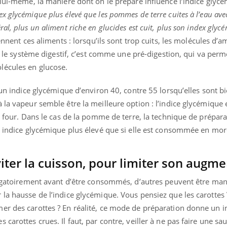
 lui-même, la manière dont on le prépare influence l’indice glycé
 glycémique plus élevé que les pommes de terre cuites à l’eau ave
ral, plus un aliment riche en glucides est cuit, plus son index glyc
iennent ces aliments : lorsqu’ils sont trop cuits, les molécules d’
ur le système digestif, c’est comme une pré-digestion, qui va perm
lécules en glucose.
 un indice glycémique d’environ 40, contre 55 lorsqu’elles sont bi
 la vapeur semble être la meilleure option : l’indice glycémique 
au four. Dans le cas de la pomme de terre, la technique de prépa
un indice glycémique plus élevé que si elle est consommée en mo
viter la cuisson, pour limiter son augm
igatoirement avant d’être consommés, d’autres peuvent être man
la hausse de l’indice glycémique. Vous pensiez que les carottes 
er des carottes ? En réalité, ce mode de préparation donne un i
carottes crues. Il faut, par contre, veiller à ne pas faire une sa