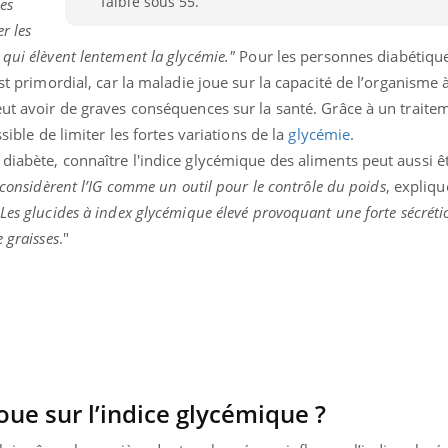
faible sous 55.
es
Cancer colorectal : une
Cytomég
r les
stratégie simple aurait
change d
changé la donne au Pays
charge 
qui élèvent lentement la glycémie."
Pour les personnes diabétique
basque
enceint
est primordial, car la maladie joue sur la capacité de l’organisme à
eut avoir de graves conséquences sur la santé. Grâce à un traite
ssible de limiter les fortes variations de la
glycémie
.
diabète, connaître l'indice glycémique des aliments peut aussi ê
 considèrent l’IG comme un outil pour le contrôle du poids
, expliqu
Les glucides à index glycémique élevé provoquant une forte sécréti
 graisses
."
ue sur l’indice glycémique ?