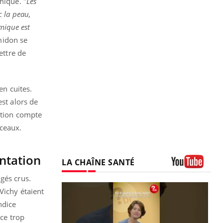
mique. "
Les
c la peau,
émique est
amidon se
ettre de
en cuites.
est alors de
ration compte
rceaux.
entation
LA CHAÎNE SANTÉ
Youtube
gés crus.
Vichy étaient
ndice
uce trop