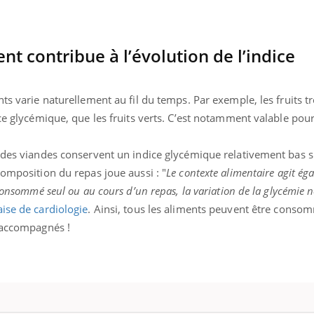
nt contribue à l’évolution de l’indice
ence en fer : comprendre pour
Insuline & Charge ment
tube
Youtube
Youtube
Yout
venir
osait en parler??
nts varie naturellement au fil du temps. Par exemple, les fruits 
gue, irritabilité, brouillard mental ou
En 2026, l'insuline dans l
ice glycémique, que les fruits verts. C’est notamment valable pou
e alopécie… Les symptômes de la
reste entourée d'idées re
nce en fer sont multiples ce qui la rend
patients comme parfois ch
 des viandes conservent un indice glycémique relativement bas s'
composition du repas joue aussi : "
Le contexte alimentaire agit ég
consommé seul ou au cours d’un repas, la variation de la glycémie n
ise de cardiologie
. Ainsi, tous les aliments peuvent être consom
t accompagnés !