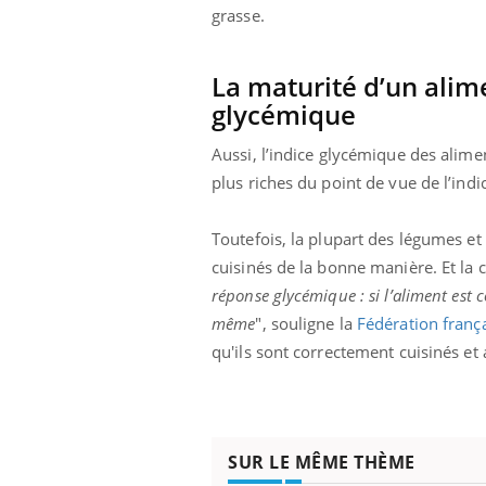
grasse.
La maturité d’un alime
Eczéma Chronique des Mains :
Car
Youtube
You
glycémique
Youtube
expliquer ma maladie
pré
Aussi, l’indice glycémique des alime
Il y a des sujets qui sont faciles à aborder...
Fati
plus riches du point de vue de l’ind
d'autres non ! D'un côté, poser des
mêm
questions sur la maladie d'un proche c'est
care
montrer ...
...
Toutefois, la plupart des légumes et
cuisinés de la bonne manière. Et la 
réponse glycémique : si l’aliment est 
même
", souligne la
Fédération frança
qu'ils sont correctement cuisinés e
SUR LE MÊME THÈME