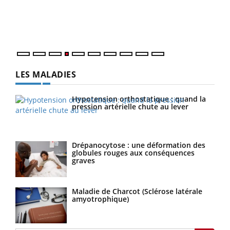
pers
ques
LES MALADIES
Hypotension orthostatique : quand la
pression artérielle chute au lever
Drépanocytose : une déformation des
globules rouges aux conséquences
graves
Maladie de Charcot (Sclérose latérale
amyotrophique)