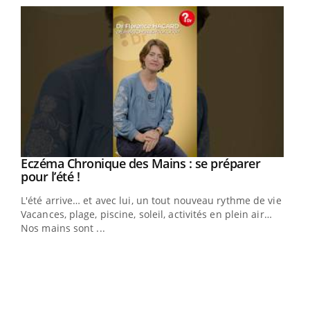
Eczéma Chronique des Mains : se préparer
Youtube
Youtube
pour l’été !
L'été arrive… et avec lui, un tout nouveau rythme de vie !
Vacances, plage, piscine, soleil, activités en plein air…
Nos mains sont ...
Dia
You
Le 