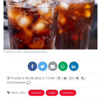
CHINNACHART MARTMOH/ISTOCK
Publié le 30.08.2022 à 11h44
|
|
|
|
|
Commenter
Mots clés :
boisson
soda
cerveau