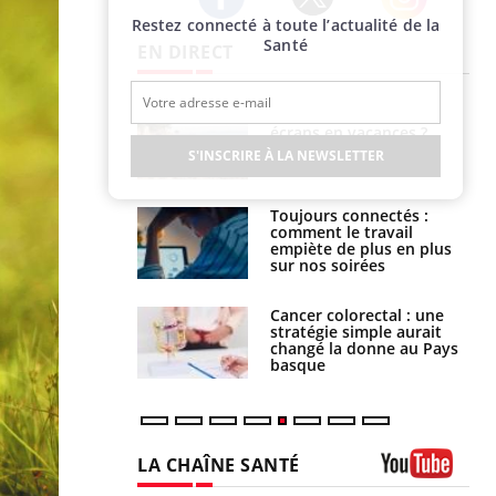
Restez connecté à toute l’actualité de la
Twitter
Facebook
Instagram
Santé
EN DIRECT
us : un cas
Comment oublier les
chez un touriste
écrans en vacances ?
ce
S'INSCRIRE À LA NEWSLETTER
é infantile : un
Toujours connectés :
s’interroge sur
comment le travail
x élevé en France
empiète de plus en plus
sur nos soirées
e à risque : ce jus
Cancer colorectal : une
attire l'attention
stratégie simple aurait
rcheurs
changé la donne au Pays
basque
LA CHAÎNE SANTÉ
Youtube