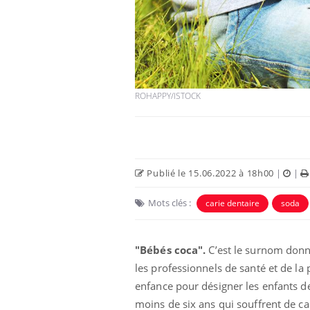
ROHAPPY/ISTOCK
 Mains :
Carence en fer : comprendre pour
Ins
Youtube
You
Youtube
Youtube
prévenir
osa
aciles à aborder...
Fatigue, irritabilité, brouillard mental ou
En 2
Publié le 15.06.2022 à 18h00
|
|
poser des
même alopécie… Les symptômes de la
rest
'un proche c'est
carence en fer sont multiples ce qui la rend
pat
Mots clés :
carie dentaire
soda
...
"Bébés coca".
C’est le surnom donn
les professionnels de santé et de la 
enfance pour désigner les enfants d
moins de six ans qui souffrent de ca