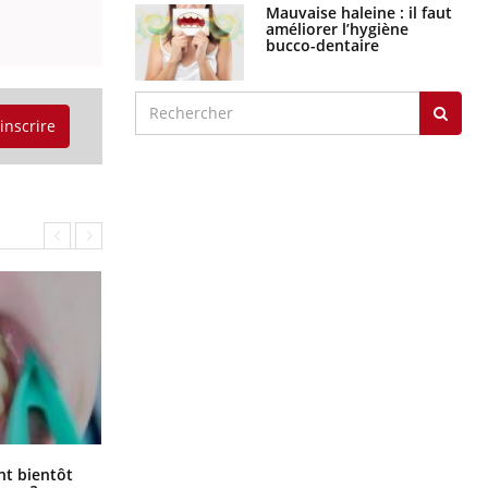
Mauvaise haleine : il faut
améliorer l’hygiène
bucco-dentaire
'inscrire
Éclipse solaire du 12 août : “Des
ent bientôt
verres adaptés, c'est indispensable