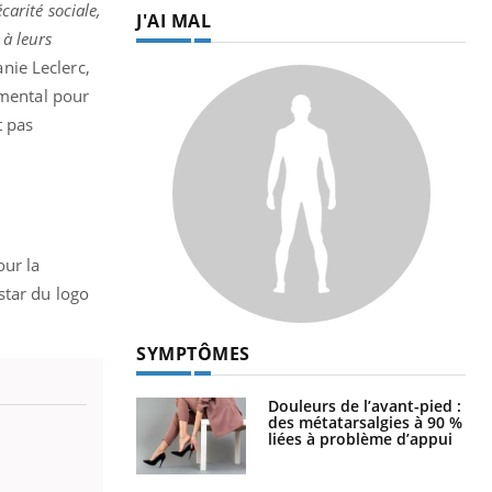
arité sociale,
J'AI MAL
 à leurs
nie Leclerc,
emental pour
t pas
our la
nstar du logo
SYMPTÔMES
Douleurs de l’avant-pied :
des métatarsalgies à 90 %
liées à problème d’appui