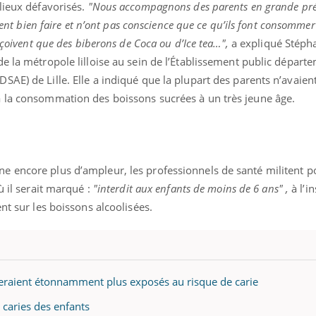
lieux défavorisés.
"Nous accompagnons des parents en grande préc
nsent bien faire et n’ont pas conscience que ce qu’ils font consommer
eçoivent que des biberons de Coca ou d’Ice tea…",
a expliqué Stépha
e la métropole lilloise au sein de l’Établissement public départ
AE) de Lille. Elle a indiqué que la plupart des parents n’avaien
 la consommation des boissons sucrées à un très jeune âge.
 encore plus d’ampleur, les professionnels de santé militent p
ù il serait marqué :
"interdit aux enfants de moins de 6 ans" ,
à l’i
nt sur les boissons alcoolisées.
 seraient étonnamment plus exposés au risque de carie
caries des enfants