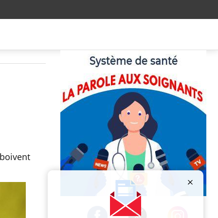
i
boivent
Publicité