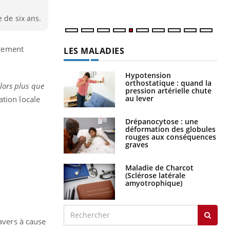
num
e de six ans.
èrement
LES MALADIES
Hypotension
orthostatique : quand la
lors plus que
pression artérielle chute
au lever
ation locale
Drépanocytose : une
déformation des globules
rouges aux conséquences
graves
Maladie de Charcot
(Sclérose latérale
amyotrophique)
ravers à cause