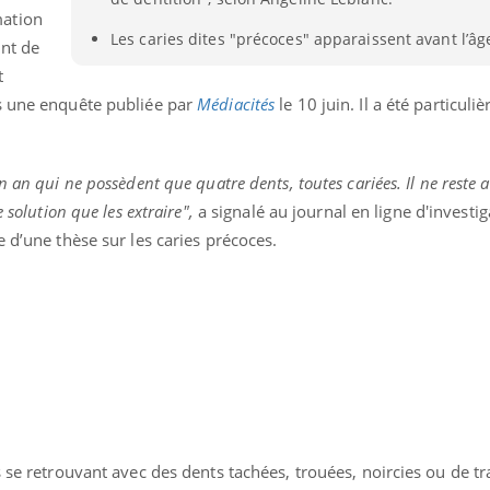
mation
Les caries dites "précoces" apparaissent avant l’âg
nt de
t
s une enquête publiée par
Médiacités
le 10 juin. Il a été particuli
 an qui ne possèdent que quatre dents, toutes cariées. Il ne reste a
 solution que les extraire",
a signalé au journal en ligne d'investig
e d’une thèse sur les caries précoces.
s se retrouvant avec des dents tachées, trouées, noircies ou de t