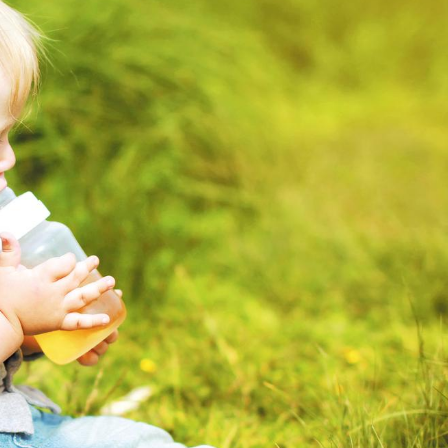
Bébés, jeunes enfants :
Hantavir
quelle trousse à
détecté 
pharmacie pour les
en Fran
vacances ?
Syndrome métabolique :
Mortalit
quels sont les meilleurs
rapport 
exercices physiques ?
son tau
Comment éviter une otite
Grossess
pendant les vacances ?
naturel 
des che