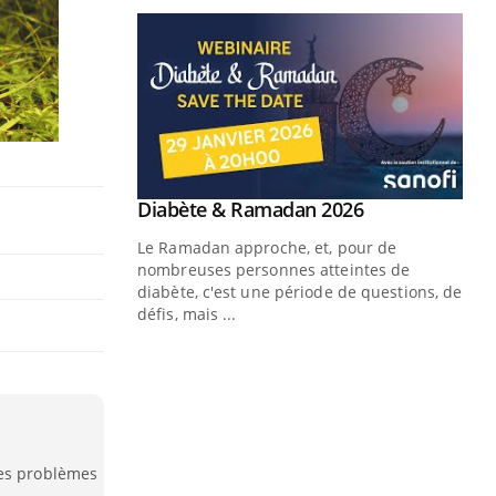
Youtube
 Mains : se
Diabète & Ramadan 2026
Youtube
outube
Le Ramadan approche, et, pour de
 un tout nouveau
nombreuses personnes atteintes de
plage, piscine,
diabète, c'est une période de questions, de
 air… Nos mains
défis, mais ...
Un
You
fac
pr
Un 
mut
des problèmes
san