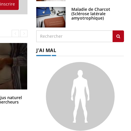
'inscrire
Maladie de Charcot
(Sclérose latérale
amyotrophique)
J'AI MAL
Comment oublier les écrans en
 jus naturel
vacances ?
chercheurs