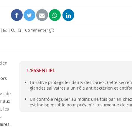
|
|
|
Commenter
cien
L'ESSENTIEL
lors
La salive protège les dents des caries. Cette sécrét
glandes salivaires a un rôle antibactérien et antif
é : de
Un contrôle régulier au moins une fois par an chez
r aux
est indispensable pour prévenir la survenue de car
, les
s
aires.