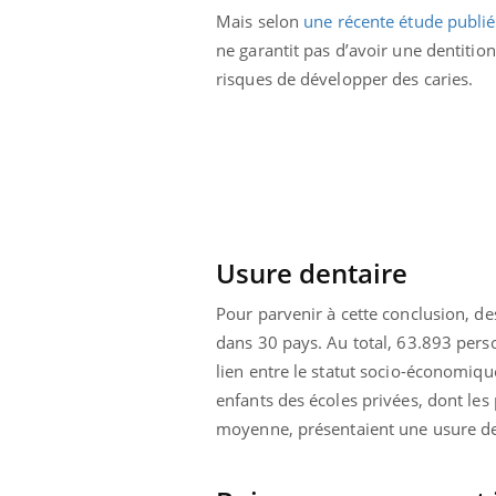
Mais selon
une récente étude publi
ne garantit pas d’avoir une dentition
risques de développer des caries.
Usure dentaire
Pour parvenir à cette conclusion, de
dans 30 pays. Au total, 63.893 perso
lien entre le statut socio-économique
ale : et si on
Eczéma Chronique des Mains : se
Dia
enfants des écoles privées, dont les
Youtube
You
ube
Youtube
préparer pour l’été !
moyenne, présentaient une usure de
Le 
 diabète de type 2
L'été arrive… et avec lui, un tout nouveau
nom
ues chez les
rythme de vie ! Vacances, plage, piscine,
diab