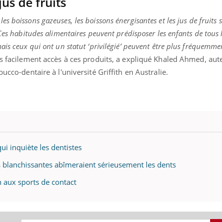
us de fruits
mutualiste innove en mat
s, mais ...
santé : l'utilisation d'un 
s boissons gazeuses, les boissons énergisantes et les jus de fruits 
numérique » permet ...
Ces habitudes alimentaires peuvent prédisposer les enfants de tous l
ais ceux qui ont un statut ‘privilégié’ peuvent être plus fréquemme
us facilement accès à ces produits, a expliqué Khaled Ahmed, aut
ucco-dentaire à l'université Griffith en Australie.
ui inquiète les dentistes
es blanchissantes abîmeraient sérieusement les dents
n aux sports de contact