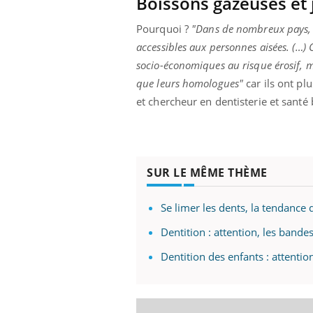
Boissons gazeuses et j
ez les soignants.
soleil, activités en plein air… Nos mains
défi
sont ...
Pourquoi ?
"Dans de nombreux pays, le
accessibles aux personnes aisées. (…) 
socio-économiques au risque érosif, m
que leurs homologues"
car ils ont pl
et chercheur en dentisterie et santé b
SUR LE MÊME THÈME
Se limer les dents, la tendance q
Dentition : attention, les band
Dentition des enfants : attentio