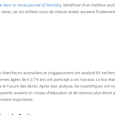
ée dans la revue
Journal of Dentistry
, bénéficier d’un meilleur acc
 saine, car les enfants issus de classes aisées auraient finalemen
s chercheurs australiens et singapouriens ont analysé 65 recherc
nnes âgées de 6 à 79 ans ont participé à ces travaux. Le but était
 et l'usure des dents. Après leur analyse, les scientifiques ont n
Youtube
bète & Ramadan 2026
Un « jumeau numériq
 parents avaient un niveau d’éducation et de revenus plus élevé q
tube
Youtube
faciliter l’accès à la 
ntaire importante.
Ramadan approche, et, pour de
Youtube
préventive
breuses personnes atteintes de
Un établissement lié à u
ète, c'est une période de questions, de