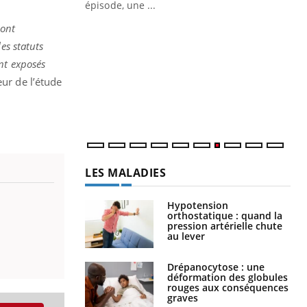
ière de bilan de
épisode, une ...
« jumeau
sont
Qu
You
êtr
es statuts
nt exposés
"Le
qua
eur de l’étude
Doc
dir
LES MALADIES
Hypotension
orthostatique : quand la
pression artérielle chute
au lever
Drépanocytose : une
déformation des globules
rouges aux conséquences
graves