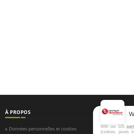
À PROPOS
NEWSLETT
W
Recevez toute
With our 225
par
Données personnelles et cookies
(cookies, pixels 
infos santé