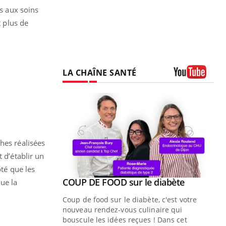
ès aux soins
t plus de
LA CHAÎNE SANTÉ
Youtube
hes réalisées
 d’établir un
oté que les
Youtube
ue » pour
COUP DE FOOD sur le diabète
ue la
Youtube
médecine
Coup de food sur le diabète, c'est votre
nouveau rendez-vous culinaire qui
n groupe
bouscule les idées reçues ! Dans cet