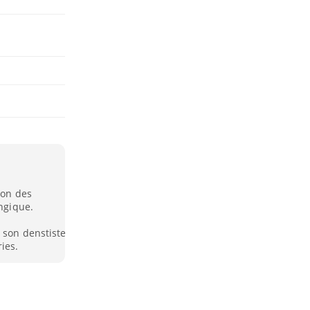
ion des
ongique.
 son denstiste
ies.