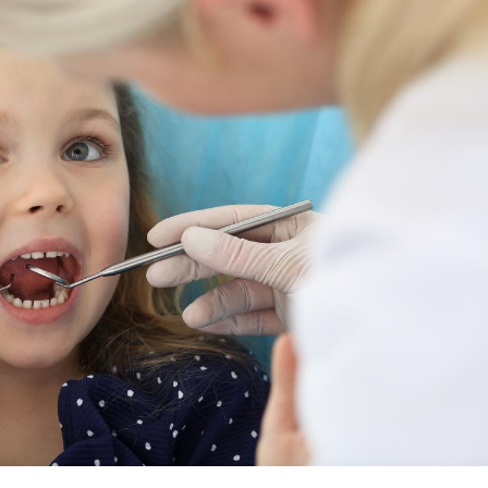
Fortes chaleurs :
Grossess
pourquoi le risque de
que dit 
noyade grimpe-t-il ?
Le Viagra pourrait-il
Le smart
freiner la propagation du
l'appren
cancer ?
lecture 
Pourquoi manger moins
Mordue 
de protéines pourrait
vacances
finalement être bénéfique
le coma