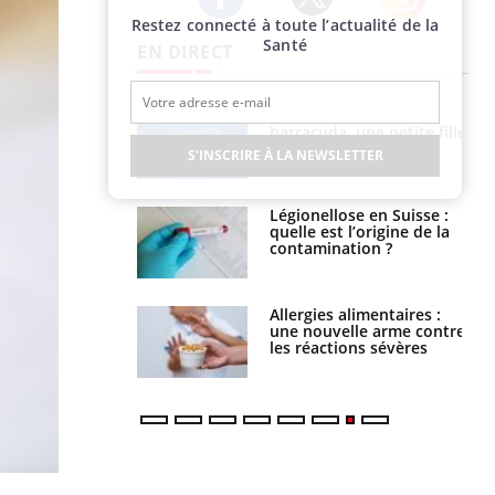
Restez connecté à toute l’actualité de la
Twitter
Facebook
Instagram
Santé
EN DIRECT
e et chaleur : ce
Mordue par un
la science
barracuda, une petite fille
secourue grâce à un
S'INSCRIRE À LA NEWSLETTER
réflexe essentiel
phone nuit-il à
Légionellose en Suisse :
tissage de la
quelle est l’origine de la
?
contamination ?
par une tique en
Allergies alimentaires :
, elle reste dans
une nouvelle arme contre
 pendant 42 jours
les réactions sévères