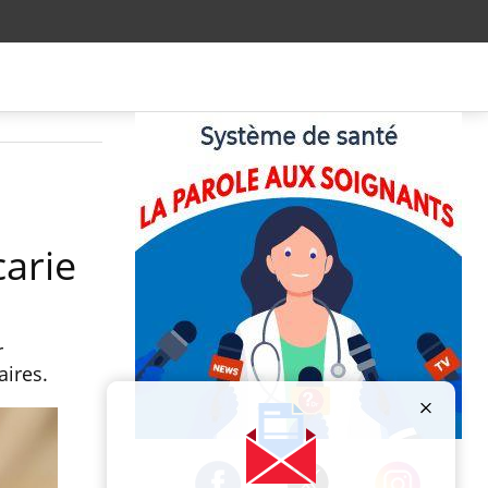
arie
r
taires.
Publicité