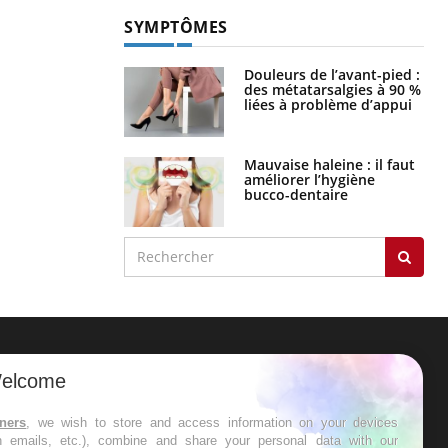
SYMPTÔMES
Douleurs de l’avant-pied :
des métatarsalgies à 90 %
liées à problème d’appui
Mauvaise haleine : il faut
améliorer l’hygiène
bucco-dentaire
ER
elcome
s les semaines les meilleures
tners
, we wish to store and access information on your devices
in emails, etc.), combine and share your personal data with our