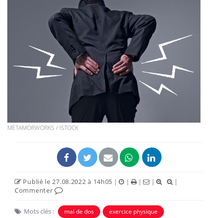
METAMORWORKS / ISTOCK
Publié le 27.08.2022 à 14h05
|
|
|
|
|
Commenter
Mots clés :
mal de dos
exercice physique