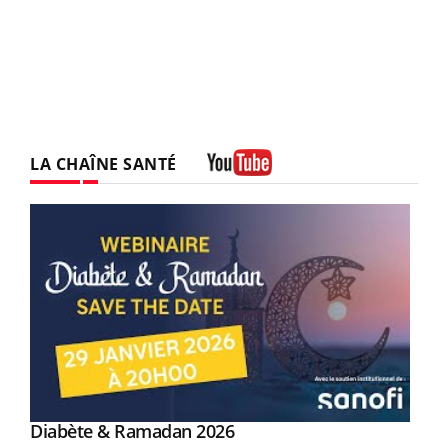
LA CHAÎNE SANTÉ
Youtube
Youtube
Diabète & Ramadan 2026
Un « jumeau numérique » pour faciliter l’accès
Youtube
Youtube