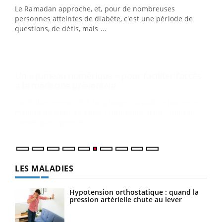
Youtube
à la médecine préventive
Le Ramadan approche, et, pour de nombreuses
Un établissement lié à un groupe mutualiste innove en
personnes atteintes de diabète, c'est une période de
matière de bilan de santé : l'utilisation d'un « jumeau
questions, de défis, mais ...
numérique » permet ...
COU
You
Coup
vous
épis
LES MALADIES
Hypotension orthostatique : quand la
pression artérielle chute au lever