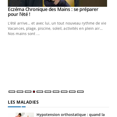
Eczéma Chronique des Mains : se préparer
Youtube
Youtube
pour l’été !
L'été arrive… et avec lui, un tout nouveau rythme de vie !
Vacances, plage, piscine, soleil, activités en plein air…
Nos mains sont ...
Dia
You
Le 
pers
ques
LES MALADIES
Hypotension orthostatique : quand la