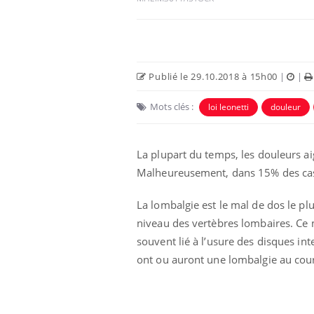
Publié le 29.10.2018 à 15h00
|
|
Mots clés :
loi leonetti
douleur
Eczéma Chronique des Mains :
Car
Youtube
You
Youtube
expliquer ma maladie
pré
La plupart du temps, les douleurs a
Il y a des sujets qui sont faciles à aborder...
Fati
Malheureusement, dans 15% des ca
d'autres non ! D'un côté, poser des
mêm
questions sur la maladie d'un proche c'est
care
La lombalgie est le mal de dos le pl
montrer ...
...
niveau des vertèbres lombaires. Ce 
souvent lié à l’usure des disques int
ont ou auront une lombalgie au cours