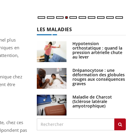
LES MALADIES
nel plus
Hypotension
oniques en
orthostatique : quand la
pression artérielle chute
attention,
au lever
Drépanocytose : une
déformation des globules
onique chez
rouges aux conséquences
graves
ent être
Maladie de Charcot
(Sclérose latérale
amyotrophique)
te, chez ces
 répondent pas