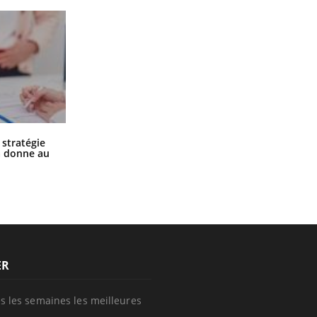
Chikungunya, dengue, West Nile :
 stratégie
que se passe-t-il dans le sud de la
a donne au
France ?
ER
s les semaines les meilleures