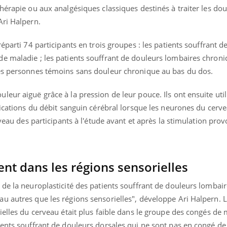
hérapie ou aux analgésiques classiques destinés à traiter les dou
Ari Halpern.
éparti 74 participants en trois groupes : les patients souffrant d
e maladie ; les patients souffrant de douleurs lombaires chroni
des personnes témoins sans douleur chronique au bas du dos.
eur aiguë grâce à la pression de leur pouce. Ils ont ensuite uti
fications du débit sanguin cérébral lorsque les neurones du cerv
rveau des participants à l'étude avant et après la stimulation pro
ent dans les régions sensorielles
de la neuroplasticité des patients souffrant de douleurs lombai
u autres que les régions sensorielles", développe Ari Halpern. L
ielles du cerveau était plus faible dans le groupe des congés de
ents souffrant de douleurs dorsales qui ne sont pas en congé de 