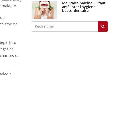
Mauvaise haleine : il faut
é maladie.
améliorer l’hygiène
bucco-dentaire
que
canisme de
 départ du
ongés de
e chances de
maladie