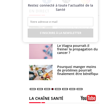
Restez connecté à toute l’actualité de la
Twitter
Facebook
Instagram
Santé
EN DIRECT
e empêche-t-elle
Fortes chaleurs :
r la nuit ?
pourquoi le risque de
noyade grimpe-t-il ?
S'INSCRIRE À LA NEWSLETTER
 fin du comprimé
Le Viagra pourrait-il
 jours se profile-t-
freiner la propagation du
n ?
cancer ?
i votre ventre
Pourquoi manger moins
il les premiers
de protéines pourrait
 vos vacances ?
finalement être bénéfique
LA CHAÎNE SANTÉ
Youtube