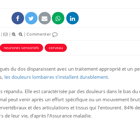
|
|
|
Commenter
neurones sensoriels
cerveau
ence en fer : comprendre pour
Insuline & Charge ment
tube
Youtube
Youtube
Yout
venir
osait en parler??
iguës du dos disparaissent avec un traitement approprié et un p
gue, irritabilité, brouillard mental ou
En 2026, l'insuline dans l
s,
les douleurs lombaires s’installent durablement
.
e alopécie… Les symptômes de la
reste entourée d'idées re
nce en fer sont multiples ce qui la rend
patients comme parfois ch
us répandu. Elle est caractérisée par des douleurs dans le bas du 
mal peut venir après un effort spécifique ou un mouvement brutal
ervertébraux et des articulations et tissus qui l’entourent. 84% d
 de leur vie, d’après l’Assurance maladie.