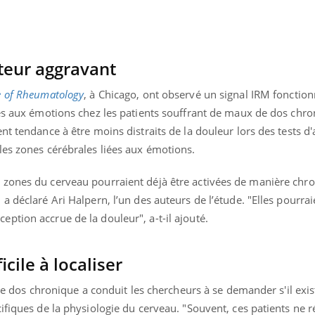
teur aggravant
e of Rheumatology
, à Chicago, ont observé un signal IRM fonction
ées aux émotions chez les patients souffrant de maux de dos chr
t tendance à être moins distraits de la douleur lors des tests d'
les zones cérébrales liées aux émotions.
 zones du cerveau pourraient déjà être activées de manière chr
 déclaré Ari Halpern, l’un des auteurs de l’étude. "Elles pourrai
ption accrue de la douleur", a-t-il ajouté.
cile à localiser
 de dos chronique a conduit les chercheurs à se demander s'il exis
ifiques de la physiologie du cerveau. "Souvent, ces patients ne