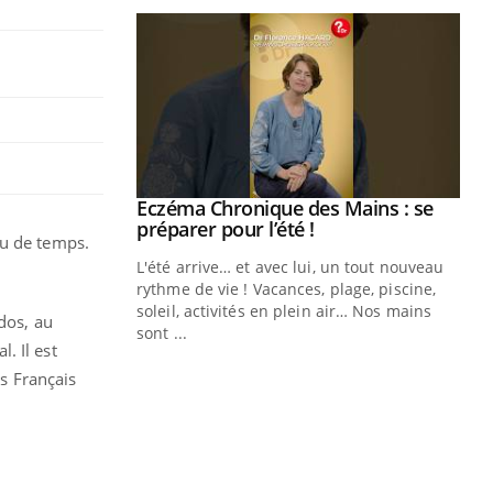
ale : et si on
Eczéma Chronique des Mains : se
Youtube
ube
Youtube
préparer pour l’été !
eu de temps.
e diabète de type 2
L'été arrive… et avec lui, un tout nouveau
çues chez les
rythme de vie ! Vacances, plage, piscine,
ez les soignants.
soleil, activités en plein air… Nos mains
dos, au
sont ...
. Il est
Di
You
es Français
Le 
nom
dia
défi