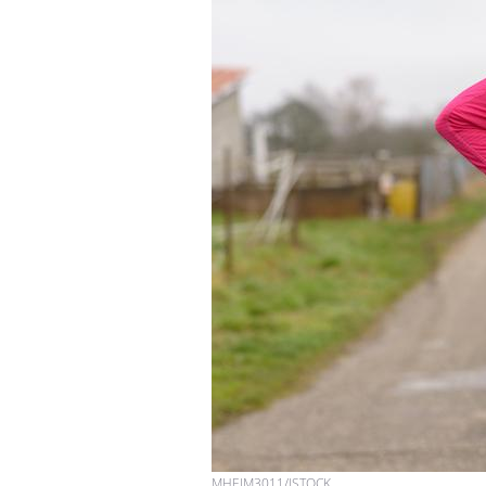
Comment oublier les
écrans en vacances ?
Toujours connectés :
comment le travail
empiète de plus en plus
sur nos soirées
Cancer colorectal : une
stratégie simple aurait
changé la donne au Pays
basque
MHEIM3011/ISTOCK