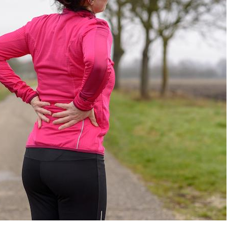
Chikungunya, dengue,
La siest
West Nile : que se passe-
de dormi
t-il dans le sud de la
France ?
Les médicaments GLP-1
VIH : la
protègent-ils aussi les os
tous les
?
elle enfi
Cytomégalovirus : ce qui
Pourquo
change dans la prise en
gâche-t-
charge des femmes
jours de
enceintes