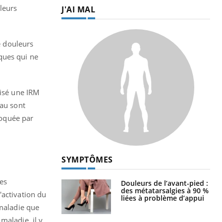
leurs
J'AI MAL
e douleurs
ques qui ne
lisé une IRM
eau sont
voquée par
SYMPTÔMES
res
Douleurs de l’avant-pied :
des métatarsalgies à 90 %
'activation du
liées à problème d’appui
 maladie que
maladie, il y